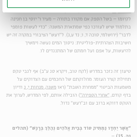
מסיני", כלומר, כנוהג הלכתי שלא נמצא לו מקור בתורה. על
משנה,
סוכה ד, ח
המתארת את טקס ניסוך המים ומזכירה את המתנגדים
לקיומו – בשל הספק אם מקורו בתורה – מעיר ר' יוסי בן חנינה
בתלמוד שיש לעורכו כפי שמתארת המשנה: "כדי לעשות פומפי
לדבר" (ירושלמי, סוכה ד, ו; נד ע,ג). ל"רעש" הציבורי במקרה זה יש
חשיבות הצהרתית-פוליטית: ניסוך המים נעשה וימשיך
להיעשות, על אפם ועל חמתם של המתנגדים לו.
טיעון זה נזכר במדרש (לקח טוב, ויקרא סג ע"ב) אף לגבי טקס
תחילת קציר העומר. מחלוקתם של החכמים עם הצדוקים על
משמעות הביטוי "ממחרת השבת" (ראו
משנה, מנחות י, ג
ודיון
בדף קודם,
"אחרי הספירה"
) הובילה אותם, לפי המדרש, לערוך את
הטקס דווקא ברוב עם וב"רעש" גדול.
"אֲשֶׁר יַחְדָּו נַמְתִּיק סוֹד בְּבֵית אֱלֹהִים נְהַלֵּךְ בְּרָגֶשׁ" (תהלים
נה, 15)
–