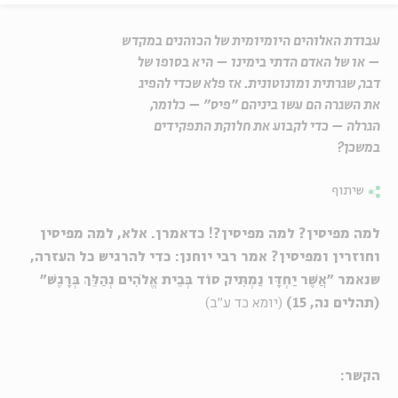
עבודת האלוהים היומיומית של הכוהנים במקדש
– או של האדם הדתי בימינו – היא בסופו של
דבר, שגרתית ומונוטונית. אז פלא שכדי להפיג
את השגרה הם עשו ביניהם "פיס" – כלומר,
הגרלה – כדי לקבוע את חלוקת התפקידים
במשכן?
שיתוף
למה מפיסין? למה מפיסין?! כדאמרן. אלא, למה מפיסין
וחוזרין ומפיסין? אמר רבי יוחנן: כדי להרגיש כל העזרה,
שנאמר "אֲשֶׁר יַחְדָּו נַמְתִּיק סוֹד בְּבֵית אֱלֹהִים נְהַלֵּךְ בְּרָגֶשׁ"
(תהלים נה, 15)
(יומא כד ע"ב)
הקשר: