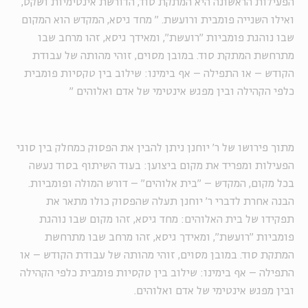
הפעילות הראשונה היא המתקת סוד, הדורשת אינטימיות ושקט,
ואילו השנייה פומבית ורועשת.
"
מחד גיסא, המקדש הוא המקום
שבו נוהגת פומביות "רועשת", ומאידך גיסא, זהו מרחב שבו
מתרחשת המתקת סוד. במובן מסוים, זוהי מהותה של עבודת
הקודש – או התפילה – אף בימינו: שילוב בין טקסיות פומבית
כלפי הקהילה ובין מפגש אינטימי של אדם ואלוהים
"
מתוך פירושו של ר' יוחנן ניתן להבין את הפסוק כמחלק בין סוגי
הפעילות ומפריד את מקום ביצוען: בעוד השיתוף בסוד נעשה
בכל מקום, המקדש – "בית אלוהים" – דורש המולה ופומביות.
הבנה אחרת לדברי ר' יוחנן תעלה שהפסוק כולו מתאר את
תפקידו של בית האלוהים: מחד גיסא, זהו מקום שבו נוהגת
פומביות "רועשת", ומאידך גיסא, זהו מרחב שבו מתרחשת
המתקת סוד. במובן מסוים, זוהי מהותה של עבודת הקודש – או
התפילה – אף בימינו: שילוב בין טקסיות פומבית כלפי הקהילה
ובין מפגש אינטימי של אדם ואלוהים.