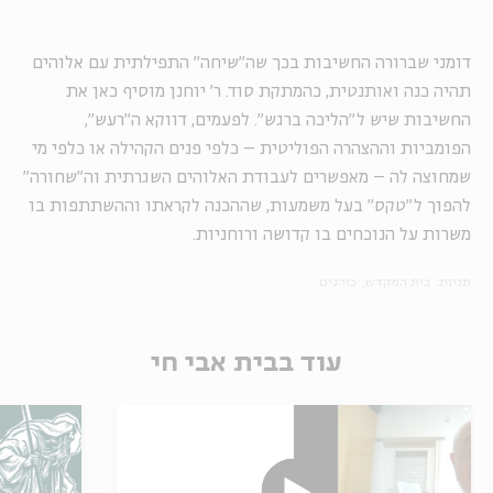
דומני שברורה החשיבות בכך שה"שיחה" התפילתית עם אלוהים
תהיה כנה ואותנטית, כהמתקת סוד. ר' יוחנן מוסיף כאן את
החשיבות שיש ל"הליכה ברגש". לפעמים, דווקא ה"רעש",
הפומביות וההצהרה הפוליטית – כלפי פנים הקהילה או כלפי מי
שמחוצה לה – מאפשרים לעבודת האלוהים השגרתית וה"שחורה"
להפוך ל"טקס" בעל משמעות, שההכנה לקראתו וההשתתפות בו
משרות על הנוכחים בו קדושה ורוחניות.
תגיות:
בית המקדש
כוהנים
עוד בבית אבי חי