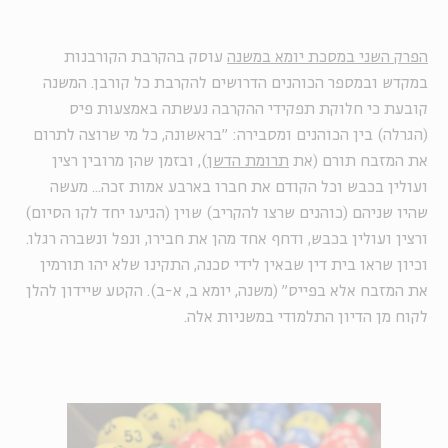
הפרק השני במסכת יומא במשנה
עוסק בהקרבת הקורבנות
במקדש ובמספר הכוהנים הדרושים להקרבת כל קורבן. המשנה
קובעת כי חלוקת תפקידי ההקרבה נעשתה באמצעות פיס
(הגרלה) בין הכוהנים ומסבירה: "בראשונה, כל מי שרוצה לתרום
את המזבח תורם (את
תרומת הדשן
), ובזמן שהן מרובין רצין
ועולין בכבש וכל הקודם את חברו בארבע אמות זכה... מעשה
שהיו שניהם (כוהנים שרצו להקריב) שוין (הגיעו יחד לקו הסיום)
ורצין ועולין בכבש, ודחף אחד מהן את חבירו, ונפל ונשברה רגלו.
וכיון שראו בית דין שבאין לידי סכנה, התקינו שלא יהו תורמין
את המזבח אלא בפייס" (משנה, יומא ב, א-ב).
הקטע שיידון להלן
לקוח מן הדיון התלמודי במשניות אלה.