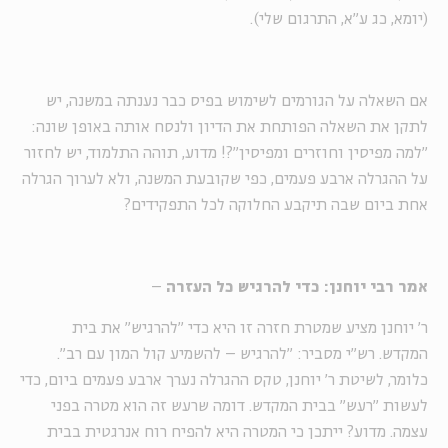
(יומא, כג ע"א, התרגום שלי).
אם השאלה על הגורמים לשימוש בפיס כבר נענתה במשנה, יש
לתקן את השאלה הפותחת את הדיון ולנסח אותה באופן שונה:
"למה מפיסין וחוזרים ומפיסין"?! מדוע, תוהה התלמוד, יש לחזור
על ההגרלה ארבע פעמים, כפי שקובעת המשנה, ולא לערוך הגרלה
אחת ביום שבה תיקבע החלוקה לכל התפקידים?
אמר רבי יוחנן: כדי להרגיש כל העזרה
–
ר' יוחנן מציע שמטרת חזרה זו היא כדי "להרגיש" את בית
המקדש. רש"י מסביר: "להרגיש – להשמיע קול המון עם רב".
כלומר, לשיטת ר' יוחנן, טקס ההגרלה נערך ארבע פעמים ביום, כדי
לעשות "רעש" בבית המקדש. דומה שרעש זה הוא מטרה בפני
עצמה. מדוע? ייתכן כי המטרה היא להפיח רוח אנרגטית בבית