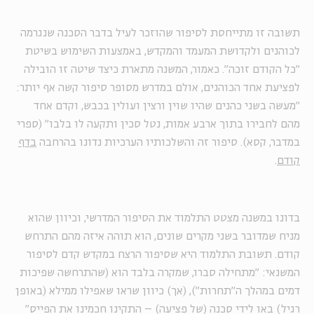
תשובה זו מתייחסת לסיפור שהוזכר לעיל בדבר הסכנה שנגרמה
לכוהנים ולקדושת המעמד והמקדש, באמצעות השימוש בשיטת
"כל הקודם זוכה". כאמור, המשנה מתארת כיצד שיטה זו הובילה
לפציעת אחד הכוהנים, אולם במדרש מסופר סיפור קשה אף יותר:
"מעשה בשני כהנים שהיו שוין ורצין ועולין בכבש, וקדם אחד
מהם לחבירו בתוך ארבע אמות, נטל סכין ותקעה לו בלבו" (ספרי
במדבר, קסא). סיפור זה והשלכותיו הערכיות נדונו בהרחבה
בדף
קודם
.
בדונו במשנה מצטט התלמוד את הסיפור המדרשי, וכיוון שהוא
מניח שמדובר בשני מקרים שונים, הוא תוהה איזה מהם התרחש
קודם. תשובת התלמוד היא שסיפור הרצח במקדש קדם לסיפור
המשנאי: "מתחילה סברו, שמקרה בלבד הוא (שהתרחשה שפיכות
דמים במהלך ה"תחרות"), (אך) כיוון שראו שאפילו ממילא (באופן
רגיל) באו לידי סכנה (של פציעה) – התקינו חכמינו את הפייס"