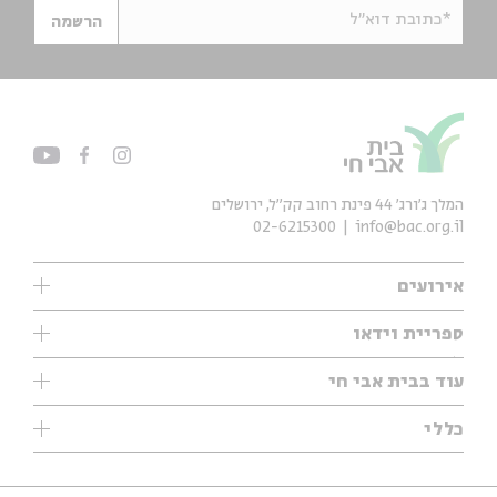
*כתובת דוא"ל
הרשמה
המלך ג'ורג' 44 פינת רחוב קק״ל, ירושלים
02-6215300
info@bac.org.il
אירועים
עיון
ספריית וידאו
אנגלית
ילדים
שיעורי בוקר
עוד בבית אבי חי
מוזיקה
מיוחדים
תערוכות
עיון
כללי
נוער
מיוחדים
מיוחדים
צרו קשר
ספרות ושירה
פודקאסטים מומלצים
ספרות ושירה
אודות
סדרות