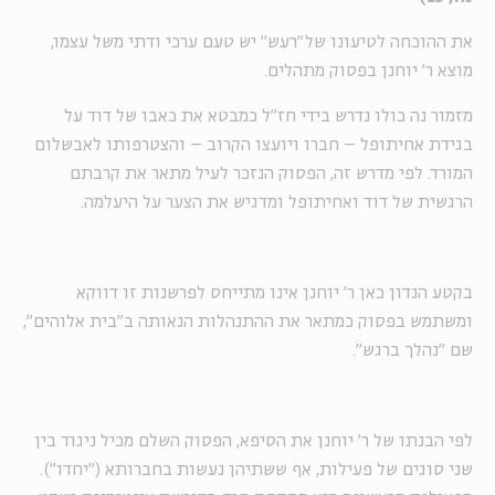
את ההוכחה לטיעונו של"רעש" יש טעם ערכי ודתי משל עצמו,
מוצא ר' יוחנן בפסוק מתהלים.
מזמור נה כולו נדרש בידי חז"ל כמבטא את כאבו של דוד על
בגידת אחיתופל – חברו ויועצו הקרוב – והצטרפותו לאבשלום
המורד. לפי מדרש זה, הפסוק הנזכר לעיל מתאר את קרבתם
הרגשית של דוד ואחיתופל ומדגיש את הצער על היעלמה.
בקטע הנדון כאן ר' יוחנן אינו מתייחס לפרשנות זו דווקא
ומשתמש בפסוק כמתאר את ההתנהלות הנאותה ב"בית אלוהים",
שם "נהלך ברגש".
לפי הבנתו של ר' יוחנן את הסיפא, הפסוק השלם מכיל ניגוד בין
שני סוגים של פעילות, אף ששתיהן נעשות בחברותא ("יחדו").