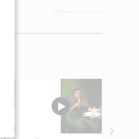
תגיות:
במה
קלבת שבת 3259