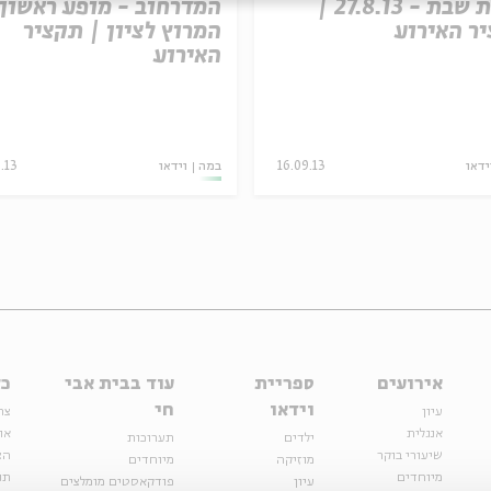
קלבת שבת - 27.8.13 |
המדרחוב - מופע ראשון:
ר האירוע
המרוץ לציון | תקציר
האירוע
ידאו
16.09.13
במה
וידאו
.13
אירועים
ספריית
עוד בבית אבי
כל
וידאו
חי
עיון
צר
אנגלית
או
ילדים
תערוכות
שיעורי בוקר
הצ
מוזיקה
מיוחדים
מיוחדים
תנ
עיון
פודקאסטים מומלצים