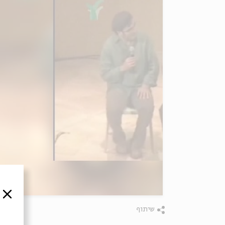
סגור
שיתוף