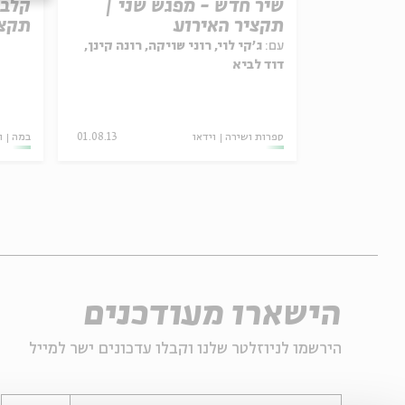
שיר חדש - מפגש שני |
תקציר האירוע
תקצי
עם:
ג'קי לוי, רוני שויקה, רונה קינן,
דוד לביא
24.03.20
ספרות ושירה
וידאו
01.08.13
במה
ו
הישארו מעודכנים
הירשמו לניוזלטר שלנו וקבלו עדכונים ישר למייל