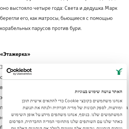
оно выстояло четыре года: Света и дедушка Марк
берегли его, как матросы, бьющиеся с помощью
корабельных парусов против бури.
«Этажерка»
Этажерка — типичный стеллаж, который был в каждом
советском доме. Мои бабушка и дедушка привезли её
в Израиль, когда репатриировались, и в моем детстве
האתר עושה שימוש בעוגיות
этажерка всегда присутствовала на заднем плане. На
אנחנו משתמשים בקובצי Cookie כדי להתאים אישית תוכן
полках стояли книги и картины, подаренные внуками, а
ומודעות, לספק תכונות של מדיה חברתית ולנתח את תנועת
המשתמשים שלנו. בנוסף, אנחנו משתפים מידע על אופן השימוש
над полками висели фотографии родителей моих
באתר שלנו עם השותפים שלנו מתחומי המדיה החברתית, הפרסום
бабушки и дедушки и других близких, которых уже не
וניתוח הנתונים. גורמים אלה עשויים לשלב את הנתונים האלה עם