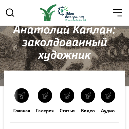
גור
סגור
Анатолий Каплан:
заколдованный
רוצים לדעת מה קורה
художник
בבית אביחי לפני כולם? - דף משוכפל
*Электронный адрес
Со
Главная
Галерея
Статьи
Видео
Аудио
הרשמה
выс