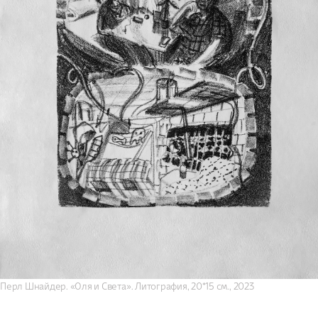
Перл Шнайдер. «Оля и Света». Литография, 20*15 см., 2023