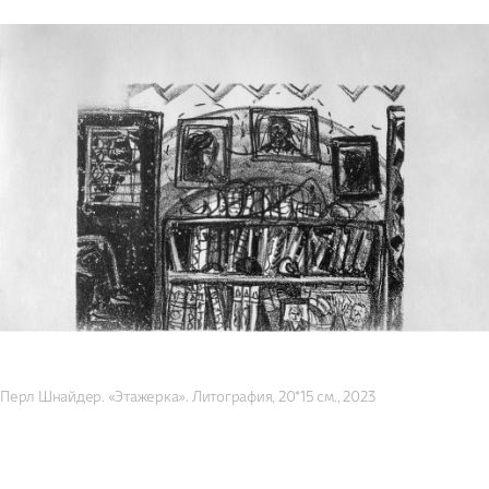
Перл Шнайдер. «Этажерка». Литография, 20*15 см., 2023