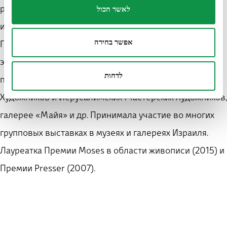
работает в Тель-Авиве. Имеет дипломы Академии
לאשר הכול
искусств «Бецалель» (с отличием). В своих работах
אפשר בחירה
Перл сочетает повседневную реальность с
элементами мистической мечтательности. Имела
לדחות
персональные выставки в Иерусалимском Доме
Художников и Иерусалимских Мастерских Художников,
галерее «Майя» и др. Принимала участие во многих
групповых выставках в музеях и галереях Израиля.
Лауреатка Премии Moses в области живописи (2015) и
Премии Presser (2007).