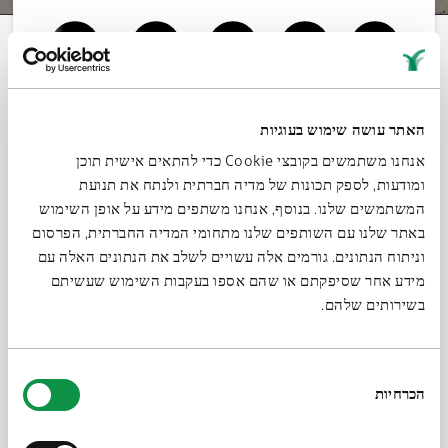
Со
Главная
Галерея
Статьи
Видео
Аудио
выс
האתר עושה שימוש בעוגיות
אנחנו משתמשים בקובצי Cookie כדי להתאים אישית תוכן
ומודעות, לספק תכונות של מדיה חברתית ולנתח את תנועת
המשתמשים שלנו. בנוסף, אנחנו משתפים מידע על אופן השימוש
Поделиться
באתר שלנו עם השותפים שלנו מתחומי המדיה החברתית, הפרסום
וניתוח הנתונים. גורמים אלה עשויים לשלב את הנתונים האלה עם
Каталог
מידע אחר שסיפקתם או שהם אספו בעקבות השימוש שעשיתם
בשירותים שלהם.
בחירת
הכרחיות
הסכמה