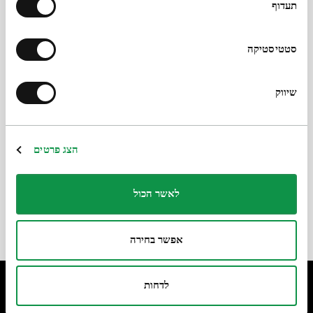
תעדוף
סטטיסטיקה
שיווק
Каталог «Анатолий Каплан:
заколдованный художник»
Из:
Анатолий Каплан
הצג פרטים
Статья
16.01.23
לאשר הכול
אפשר בחירה
לדחות
*Электронный адрес