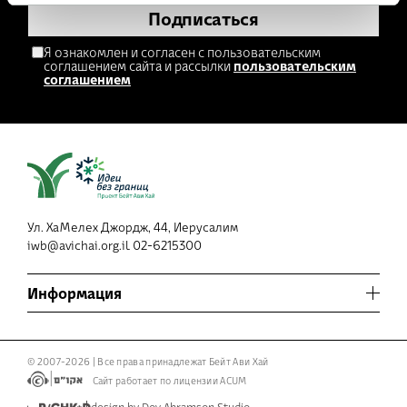
Подписаться
Я ознакомлен и согласен с пользовательским
соглашением сайта и рассылки
пользовательским
соглашением
Ул. ХаМелех Джордж, 44, Иерусалим
iwb@avichai.org.il
02-6215300
Информация
Условия использования сайта и политика конфиденциальности
© 2007-2026 | Все права принадлежат Бейт Ави Хай
Сайт работает по лицензии ACUM