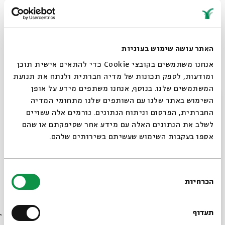
במהלך הסדרה נברר סוגיות אלו תוך כדי עיון בנושא כיבוד
הורים הן במקורות הקלאסיים של חז"ל הן במעט מקורות
מאוחרים ומודרניים. מתוך דיון זה יתחדד קולם של חז"ל,
ויתבהרו מחשבות על אודות כיבוד הורים בעת הזאת, מה
האתר עושה שימוש בעוגיות
נשתנה ומה ראוי.
אנחנו משתמשים בקובצי Cookie כדי להתאים אישית תוכן
ומודעות, לספק תכונות של מדיה חברתית ולנתח את תנועת
ד"ר
חנה פנחסי
היא חוקרת במכון הרטמן וכותבת על נושאים
המשתמשים שלנו. בנוסף, אנחנו משתפים מידע על אופן
סגור
השימוש באתר שלנו עם השותפים שלנו מתחומי המדיה
שעל סדר היום היהודי-ישראלי. הדוקטורט שלה מציע פרשנות
החברתית, הפרסום וניתוח הנתונים. גורמים אלה עשויים
למדרש איכה רבה במבט מגדרי.
לשלב את הנתונים האלה עם מידע אחר שסיפקתם או שהם
אספו בעקבות השימוש שעשיתם בשירותים שלהם.
א–ה | 19.12–23.12 | טו–יט בטבת | 9:00
קבוצת הפייסבוק של
"סדר בוקר -תכנית הלימוד היומית
בחירת
של בית אבי חי"
הכרחיות
הסכמה
רוצים לדעת מה קורה
בבית אבי חי לפני כולם?
תעדוף