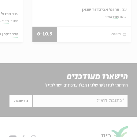
עם:
פרופ' אביגדור שנאן
עם:
פרופ' 
מתוך:
סדר בוקר
מתוך:
האופצי
6-10.9
סדר בוקר
ו
zoom
הישארו מעודכנים
הירשמו לניוזלטר שלנו וקבלו עדכונים ישר למייל
*כתובת דוא"ל
הרשמה