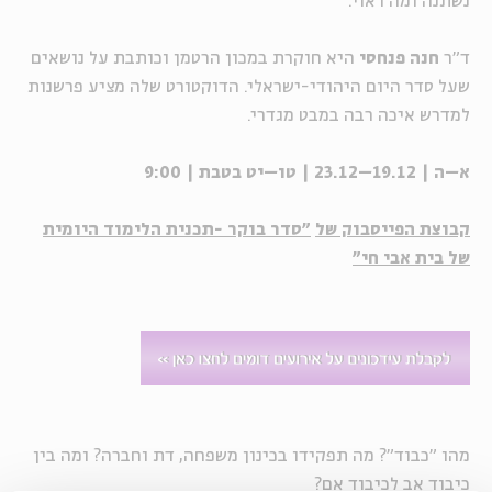
נשתנה ומה ראוי.
ד"ר
חנה פנחסי
היא חוקרת במכון הרטמן וכותבת על נושאים
שעל סדר היום היהודי-ישראלי. הדוקטורט שלה מציע פרשנות
למדרש איכה רבה במבט מגדרי.
א–ה | 19.12–23.12 | טו–יט בטבת | 9:00
קבוצת הפייסבוק של
"סדר בוקר -תכנית הלימוד היומית
של בית אבי חי"
מהו "כבוד"? מה תפקידו בכינון משפחה, דת וחברה? ומה בין
כיבוד אב לכיבוד אם?