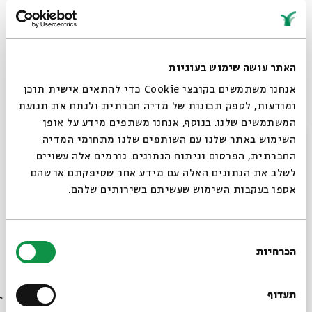
במהלך הסדרה נברר סוגיות אלו תוך כדי עיון בנושא כיבוד
הורים הן במקורות הקלאסיים של חז"ל הן במעט מקורות
מאוחרים ומודרניים. מתוך דיון זה יתחדד קולם של חז"ל,
ויתבהרו מחשבות על אודות כיבוד הורים בעת הזאת, מה
האתר עושה שימוש בעוגיות
נשתנה ומה ראוי.
אנחנו משתמשים בקובצי Cookie כדי להתאים אישית תוכן
ומודעות, לספק תכונות של מדיה חברתית ולנתח את תנועת
ד"ר
חנה פנחסי
היא חוקרת במכון הרטמן וכותבת על נושאים
המשתמשים שלנו. בנוסף, אנחנו משתפים מידע על אופן
סגור
השימוש באתר שלנו עם השותפים שלנו מתחומי המדיה
שעל סדר היום היהודי-ישראלי. הדוקטורט שלה מציע פרשנות
החברתית, הפרסום וניתוח הנתונים. גורמים אלה עשויים
למדרש איכה רבה במבט מגדרי.
לשלב את הנתונים האלה עם מידע אחר שסיפקתם או שהם
אספו בעקבות השימוש שעשיתם בשירותים שלהם.
א–ה | 19.12–23.12 | טו–יט בטבת | 9:00
קבוצת הפייסבוק של
"סדר בוקר -תכנית הלימוד היומית
בחירת
של בית אבי חי"
הכרחיות
הסכמה
רוצים לדעת מה קורה
בבית אבי חי לפני כולם?
תעדוף