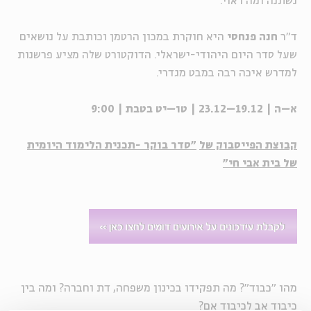
נשתנה ומה ראוי.
ד"ר
חנה פנחסי
היא חוקרת במכון הרטמן וכותבת על נושאים
שעל סדר היום היהודי-ישראלי. הדוקטורט שלה מציע פרשנות
למדרש איכה רבה במבט מגדרי.
א–ה | 19.12–23.12 | טו–יט בטבת | 9:00
קבוצת הפייסבוק של
"סדר בוקר -תכנית הלימוד היומית
של בית אבי חי"
מהו "כבוד"? מה תפקידו בכינון משפחה, דת וחברה? ומה בין
כיבוד אב לכיבוד אם?