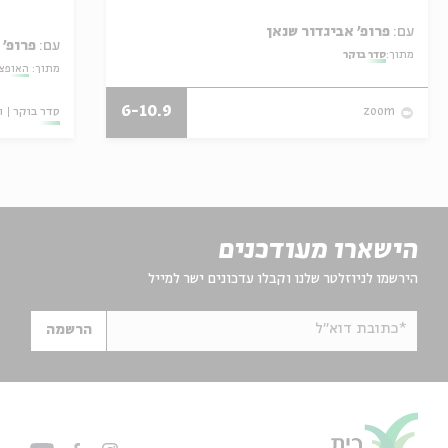
עם:
פרופ' אביגדור שנאן
עם:
פרופ' 
מתוך:
סדר בוקר
מתוך:
האופצי
6-10.9
סדר בוקר
ו
zoom
הישארו מעודכנים
הירשמו לניוזלטר שלנו וקבלו עדכונים ישר למייל
*כתובת דוא"ל
הרשמה