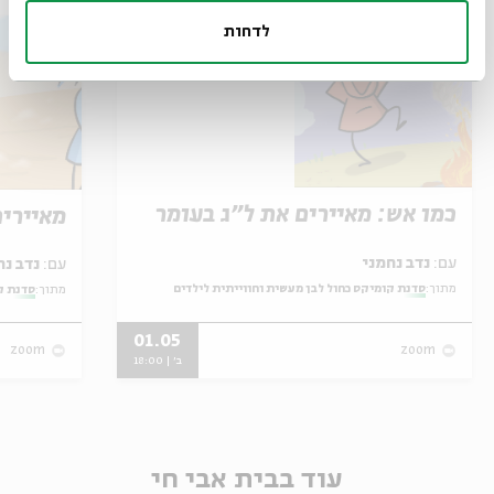
לדחות
כמו אש: מאיירים את ל"ג בעומר
מאיירי
עם:
נדב נחמני
עם:
נדב נחמני
מתוך:
סדנת קומיקס כחול לבן מעשית וחווייתית לילדים
מתוך:
סדנת ק
01.05
zoom
zoom
ב' | 18:00
עוד בבית אבי חי