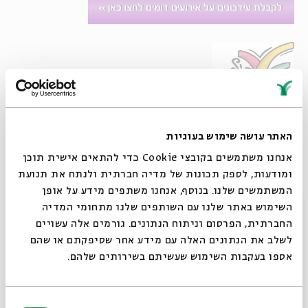
האתר עושה שימוש בעוגיות
סדנת קומיקס מעשית וחווייתית לילדים, שבמהלכה נלמד
אנחנו משתמשים בקובצי Cookie כדי להתאים אישית תוכן
ביחד כיצד ליצור דמויות, סיפור וקומיקס.
ומודעות, לספק תכונות של מדיה חברתית ולנתח את תנועת
בכדי להשתתף בסדנה אין צורך בניסיון, נחוצים רק כלי כתיבה
המשתמשים שלנו. בנוסף, אנחנו משתפים מידע על אופן
וציור (דפים לבנים, עפרון, מחק, עט שחור) וראש מלא
סגור
השימוש באתר שלנו עם השותפים שלנו מתחומי המדיה
ברעיונות.
החברתית, הפרסום וניתוח הנתונים. גורמים אלה עשויים
הסדנה המקוונת מיועדת
לבני ובנות שמונה ומעלה
, ונמשכת
לשלב את הנתונים האלה עם מידע אחר שסיפקתם או שהם
כשעה בזום.
אספו בעקבות השימוש שעשיתם בשירותים שלהם.
מוזמנים ומוזמנות לשלוח את הקומיקס שציירתם במפגש
אל נדב -
avichai.at.home@gmail.com
בחירת