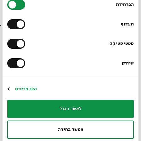
הכרחיות
הסכמה
רוצים לדעת מה קורה
בבית אבי חי לפני כולם?
תעדוף
הרשמו לניוזלטר שלנו
סטטיסטיקה
שיווק
*כתובת דוא"ל
שיתוף
הוספה ליומן
הרשמה לאירועים דומים
הרשמה
הצג פרטים
תגיות:
ילדים
שבוע הספר
בריאת העולם
קומיקס
בריאת האדם
איור
ספרים
קריאה
אנימציה לילדים
פעילות לילדים בירושלים
לאשר הכול
סדנת יצירה לילדים
אצלכם בבית
נדב נחמני
סדנת קומיקס
אפשר בחירה
אירועים נוספים בסדרה