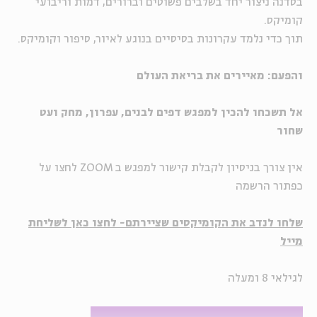
בסדנה ניצור יחד בשלבים פשוטים וברורים, דמות וריבועי
קומיקס.
תוך כדי נלמד עקרונות בסיסיים בנוגע לאיור, סיפור וקומיקס.
ו
הפעם:
מאיירים את בריאת העולם
אל תשכחו להכין למפגש דפים לבנים, עפרון, מחק ועט
שחור
אין צורך בניסיון לקבלת קישור למפגש ב ZOOM לחצו על
כפתור הרשמה
שלחו לנדב את הקומיקסים שציירתם- לחצו כאן לשליחת
מייל
לגילאי 8 ומעלה