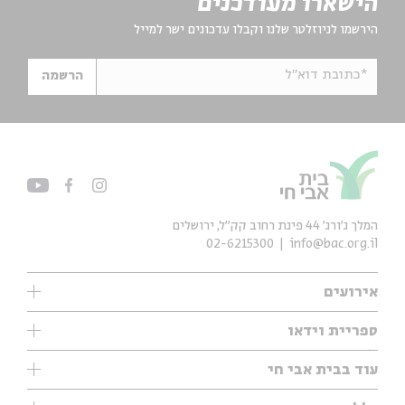
הישארו מעודכנים
הירשמו לניוזלטר שלנו וקבלו עדכונים ישר למייל
*כתובת דוא"ל
הרשמה
המלך ג'ורג' 44 פינת רחוב קק״ל, ירושלים
02-6215300
info@bac.org.il
אירועים
עיון
ספריית וידאו
אנגלית
ילדים
שיעורי בוקר
עוד בבית אבי חי
מוזיקה
מיוחדים
תערוכות
עיון