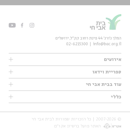
המלך ג'ורג' 44 פינת רחוב קק״ל, ירושלים
02-6215300
info@bac.org.il
אירועים
עיון
ספריית וידאו
אנגלית
ילדים
שיעורי בוקר
עוד בבית אבי חי
מוזיקה
מיוחדים
תערוכות
עיון
כללי
נוער
מיוחדים
מיוחדים
צרו קשר
ספרות ושירה
פודקאסטים מומלצים
ספרות ושירה
אודות
סדרות
כתבות
© 2007-2026 | כל הזכויות שמורות לבית אבי חי
הצהרת נגישות
אירועי עבר
קצה הקרחון
האתר פועל ברשיון אקו״ם
תנאי שימוש והצהרת פרטיות
אירועים בירושלים
על הדרך