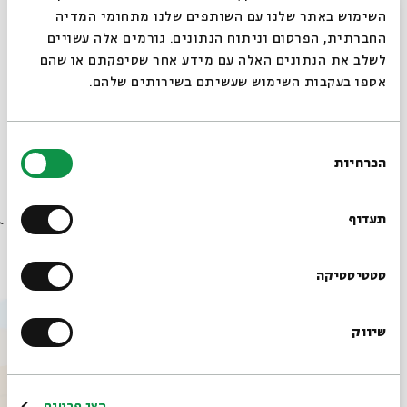
שיתוף
הוספה ליומן
הרשמה לאירועים דומים
סגור
השימוש באתר שלנו עם השותפים שלנו מתחומי המדיה
החברתית, הפרסום וניתוח הנתונים. גורמים אלה עשויים
לשלב את הנתונים האלה עם מידע אחר שסיפקתם או שהם
מתוך עמוד הוידאו >>
אספו בעקבות השימוש שעשיתם בשירותים שלהם.
בחירת
הכרחיות
הסכמה
רוצים לדעת מה קורה
תגיות:
ילדים
איור
סדנת קומיקס
ציור
אהבה
איור וציור
סדנת קומיקס לילדים
בבית אבי חי לפני כולם?
תעדוף
אירועים נוספים בסדרה
הרשמו לניוזלטר שלנו
סטטיסטיקה
שיווק
*כתובת דוא"ל
הרשמה
הצג פרטים