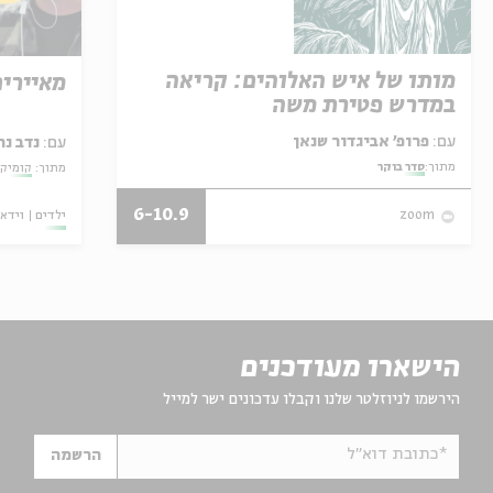
מותו של איש האלוהים: קריאה
מאיירים
במדרש פטירת משה
עם:
פרופ' אביגדור שנאן
עם:
נדב נח
מתוך:
סדר בוקר
מתוך:
קומיקס
6-10.9
ילדים
וידאו
zoom
הישארו מעודכנים
הירשמו לניוזלטר שלנו וקבלו עדכונים ישר למייל
*כתובת דוא"ל
הרשמה