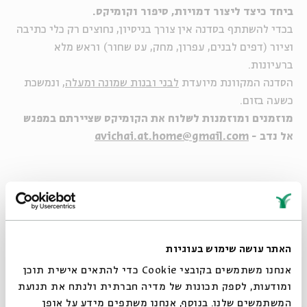
ביחד כיצד ליצור דמויות, סיפור וקומיקס.
בכדי להשתתף בסדנה אין צורך בניסיון, נחוצים רק כלי כתיבה
וציור (דפים לבנים, עפרון, מחק, עט שחור) וראש מלא
ברעיונות.
הסדנה המקוונת מיועדת
לבני ובנות שמונה ומעלה
, ונמשכת
כשעה בזום.
מוזמנים ומוזמנות לשלוח את הקומיקס שציירתם במפגש
אל נדב -
avichai.at.home@gmail.com
האתר עושה שימוש בעוגיות
אנחנו משתמשים בקובצי Cookie כדי להתאים אישית תוכן
ומודעות, לספק תכונות של מדיה חברתית ולנתח את תנועת
המשתמשים שלנו. בנוסף, אנחנו משתפים מידע על אופן