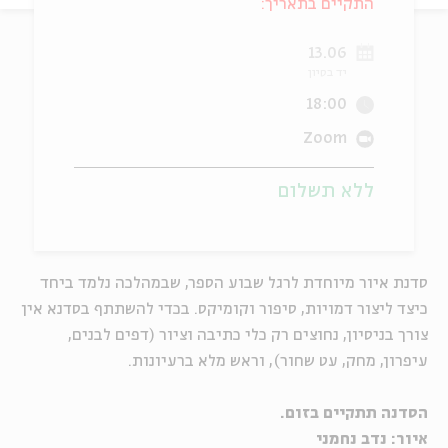
התקיים בתאריך:
ה
אנגלית
מיוחדי
13.06
יד בסיון
18:00
Zoom
ללא תשלום
סדנת איור מיוחדת לרגל שבוע הספר, שבמהלכה נלמד ביחד
כיצד ליצור דמויות, סיפור וקומיקס. בכדי להשתתף בסדנא אין
צורך בניסיון, נחוצים רק כלי כתיבה וציור (דפים לבנים,
עיפרון, מחק, עט שחור), וראש מלא ברעיונות.
הסדנה תתקיים בזום.
איור: נדב נחמני