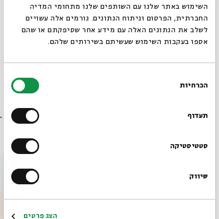
סגור
השימוש באתר שלנו עם השותפים שלנו מתחומי המדיה
החברתית, הפרסום וניתוח הנתונים. גורמים אלה עשויים
לשלב את הנתונים האלה עם מידע אחר שסיפקתם או שהם
אספו בעקבות השימוש שעשיתם בשירותים שלהם.
שיתוף
הוספה ליומן
הרשמה לאירועים דומים
בחירת
הכרחיות
הסכמה
תגיות:
שבוע הספר
שבוע הספר תרבות ישראלית
שבוע הספר העברי
רוצים לדעת מה קורה
סדנת קומיקס לילדים
בבית אבי חי לפני כולם?
תעדוף
אירועים נוספים בסדרה
הרשמו לניוזלטר שלנו
סטטיסטיקה
שיווק
*כתובת דוא"ל
הרשמה
הצג פרטים