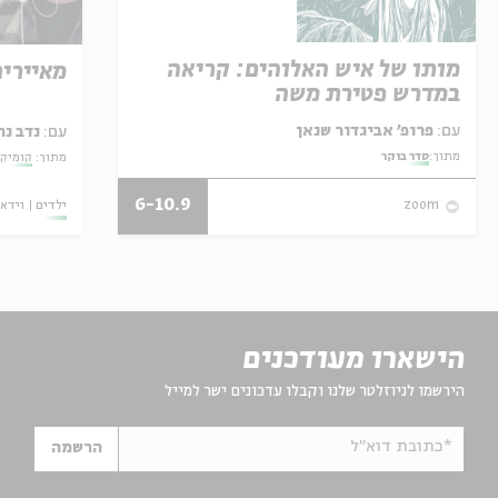
מותו של איש האלוהים: קריאה
מאיירים
במדרש פטירת משה
עם:
פרופ' אביגדור שנאן
עם:
נדב נח
מתוך:
סדר בוקר
מתוך:
קומיקס
6-10.9
ילדים
וידאו
zoom
הישארו מעודכנים
הירשמו לניוזלטר שלנו וקבלו עדכונים ישר למייל
*כתובת דוא"ל
הרשמה