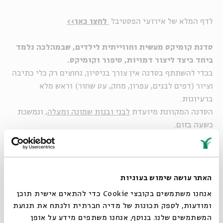
לדף המלא של אירועי הפסטיבל
לחצו כאן>>
סדנת קומיקס מעשית וחווייתית לילדים, שבמהלכה נלמד
ביחד כיצד ליצור דמויות, סיפור וקומיקס.
בכדי להשתתף בסדנה אין צורך בניסיון, נחוצים רק כלי כתיבה
וציור (דפים לבנים, עפרון, מחק, עט שחור) וראש מלא
ברעיונות.
הסדנה המקוונת מיועדת
לבני ובנות שמונה ומעלה
, ונמשכת
כשעה בזום.
מוזמנים ומוזמנות לשלוח את הקומיקס שציירתם במפגש
אל נדב -
avichai.at.home@gmail.com
האתר עושה שימוש בעוגיות
אנחנו משתמשים בקובצי Cookie כדי להתאים אישית תוכן
ומודעות, לספק תכונות של מדיה חברתית ולנתח את תנועת
המשתמשים שלנו. בנוסף, אנחנו משתפים מידע על אופן