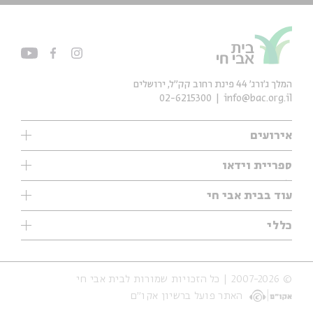
המלך ג'ורג' 44 פינת רחוב קק״ל, ירושלים
02-6215300
info@bac.org.il
אירועים
עיון
ספריית וידאו
אנגלית
ילדים
שיעורי בוקר
עוד בבית אבי חי
מוזיקה
מיוחדים
תערוכות
עיון
כללי
נוער
מיוחדים
מיוחדים
צרו קשר
ספרות ושירה
פודקאסטים מומלצים
ספרות ושירה
אודות
סדרות
כתבות
© 2007-2026 | כל הזכויות שמורות לבית אבי חי
הצהרת נגישות
אירועי עבר
קצה הקרחון
האתר פועל ברשיון אקו״ם
תנאי שימוש והצהרת פרטיות
אירועים בירושלים
על הדרך