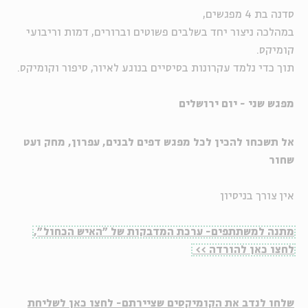
סדנה בת 4 מפגשים,
במהלכה ניצור יחד בשלבים פשוטים וברורים, דמות וריבועי
קומיקס.
תוך כדי נלמד עקרונות בסיסיים בנוגע לאיור, סיפור וקומיקס.
מפגש שני - יום ירושלים
אל תשכחו להכין לכל מפגש דפים לבנים, עפרון, מחק ועט
שחור
אין צורך בניסיון
מתנה למשתתפים- ערכת המדבקות של "האיש הכחול",
לחצו כאן להורדה >>
שלחו לנדב את הקומיקסים שציירתם- לחצו כאן לשליחת