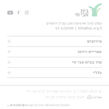
המלך ג'ורג' 44 פינת רחוב קק״ל, ירושלים
02-6215300
info@bac.org.il
אירועים
עיון
ספריית וידאו
אנגלית
ילדים
שיעורי בוקר
עוד בבית אבי חי
מוזיקה
מיוחדים
תערוכות
עיון
כללי
נוער
מיוחדים
מיוחדים
צרו קשר
ספרות ושירה
פודקאסטים מומלצים
ספרות ושירה
אודות
סדרות
כתבות
© 2007-2026 | כל הזכויות שמורות לבית אבי חי
הצהרת נגישות
אירועי עבר
קצה הקרחון
האתר פועל ברשיון אקו״ם
תנאי שימוש והצהרת פרטיות
אירועים בירושלים
על הדרך
חנות
ילדים
design by Dov Abramson Studio
מפלגת המחשבות