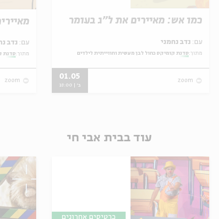
כמו אש: מאיירים את ל"ג בעומר
מאיירי
עם:
נדב נחמני
עם:
נדב נחמני
מתוך:
סדנת קומיקס כחול לבן מעשית וחווייתית לילדים
מתוך:
סדנת ק
01.05
zoom
zoom
ב' | 18:00
עוד בבית אבי חי
כרטיסים אחרונים