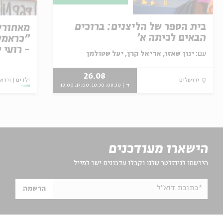
בית הספר של הליצנים: ברוכים
מאחורי
הבאים לכיתה א'
"כראמל"
- רועי 
עם:
ינון שאזו, אריאל קרן, יעל שטולמן
26.08
ילדים
וידאו
ירושלים
ד' | 09:30, 10:30, 17:00, 18:00
הישארו מעודכנים
הירשמו לניוזלטר שלנו וקבלו עדכונים ישר למייל
*כתובת דוא"ל
הרשמה