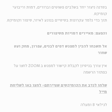
בסדנה ניצור יחד בשלבים פשוטים וברורים, דמות וריבועי
קומיקס.
תוך כדי נלמד עקרונות בסיסיים בנוגע לאיור, סיפור וקומיקס.
ו
הפעם:
מאיירים דמויות מסיפורים
אל תשכחו להכין למפגש דפים לבנים, עפרון, מחק ועט
שחור
אין צורך בניסיון לקבלת קישור למפגש ב ZOOM לחצו על
כפתור הרשמה
שלחו לנדב את הקומיקסים שציירתם- לחצו כאן לשליחת
מייל
לגילאי 8 ומעלה