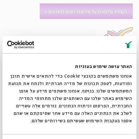
האתר עושה שימוש בעוגיות
סדנת קומיקס מעשית וחווייתית לילדים, שבמהלכה נלמד
אנחנו משתמשים בקובצי Cookie כדי להתאים אישית תוכן
ביחד כיצד ליצור דמויות, סיפור וקומיקס.
ומודעות, לספק תכונות של מדיה חברתית ולנתח את תנועת
בכדי להשתתף בסדנה אין צורך בניסיון, נחוצים רק כלי כתיבה
המשתמשים שלנו. בנוסף, אנחנו משתפים מידע על אופן
סגור
וציור (דפים לבנים, עפרון, מחק, עט שחור) וראש מלא
השימוש באתר שלנו עם השותפים שלנו מתחומי המדיה
החברתית, הפרסום וניתוח הנתונים. גורמים אלה עשויים
ברעיונות.
לשלב את הנתונים האלה עם מידע אחר שסיפקתם או שהם
הסדנה המקוונת מיועדת
לבני ובנות שמונה ומעלה
, ונמשכת
אספו בעקבות השימוש שעשיתם בשירותים שלהם.
כשעה בזום.
מוזמנים ומוזמנות לשלוח את הקומיקס שציירתם במפגש
אל נדב -
avichai.at.home@gmail.com