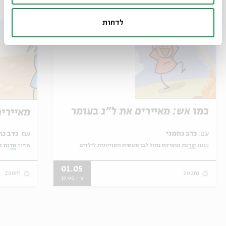
אירועים נוספים בסדרה
לדחות
כמו אש: מאיירים את ל"ג בעומר
מאיירי
עם:
נדב נחמני
עם:
נדב נחמני
מתוך:
סדנת קומיקס כחול לבן מעשית וחווייתית לילדים
מתוך:
סדנת ק
01.05
zoom
zoom
ב' | 18:00