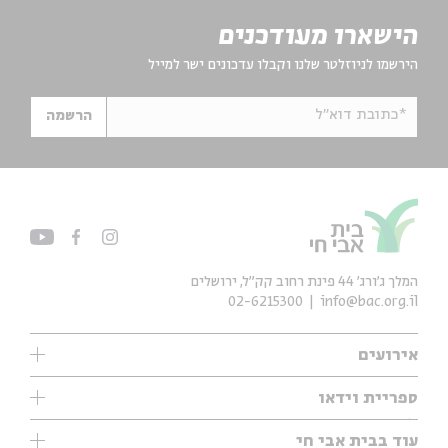
הישארו מעודכנים
הירשמו לניוזלטר שלנו וקבלו עדכונים ישר למייל
*כתובת דוא"ל
הרשמה
המלך ג'ורג' 44 פינת רחוב קק״ל, ירושלים
02-6215300
info@bac.org.il
אירועים
עיון
ספריית וידאו
אנגלית
ילדים
שיעורי בוקר
עוד בבית אבי חי