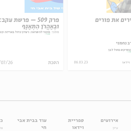
רים את פורים
פרק 509 – פרשת עקב:
וּבְאַהֲרֹן הִתְאַנַּף
מתוך:
מקור להשראה: רעיון גדול באריזה קט
ב נחמני
ומיקס כחול לבן
הסכת
/07/26
וידאו
06.03.23
אירועים
ספריית
עוד בבית אבי
כל
וידאו
חי
עיון
צר