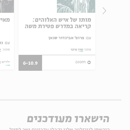
מותו של איש האלוהים:
מאיי
קריאה במדרש פטירת משה
עם:
פרופ' אביגדור שנאן
עם:
נד
מתוך:
סדר בוקר
מתוך:
ק
24.08.20
zoom
ילדים
6-10.9
הישארו מעודכנים