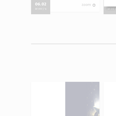
06.02
06.
zoom
zoom
18:
ב' | 18:00