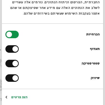
החברתית, הפרסום וניתוח הנתונים. גורמים אלה עשויים
לשלב את הנתונים האלה עם מידע אחר שסיפקתם או שהם
אספו בעקבות השימוש שעשיתם בשירותים שלהם.
תגיות:
יום ירושלים
לאה גולדברג
בלהה בן אליהו
בלהה בן-אליהו
בחירת
גדעון טיקוצקי
אבדות
הכרחיות
הסכמה
רוצים לדעת מה קורה
אירועים נוספים בסדרה
בבית אבי חי לפני כולם?
תעדוף
הרשמו לניוזלטר שלנו
סטטיסטיקה
שיווק
*כתובת דוא"ל
הרשמה
הצג פרטים
במחילה מכבודה של אשת המערות
זכרון ד