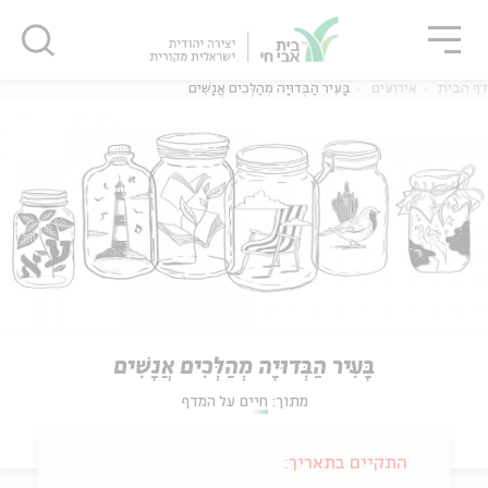
גור
סגור
סגור
דף הבית
אירועים
בָּעִיר הַבְּדוּיָה מְהַלְּכִים אֲנָשִׁים
בָּעִיר הַבְּדוּיָה מְהַלְּכִים אֲנָשִׁים
מתוך:
חיים על המדף
התקיים בתאריך: