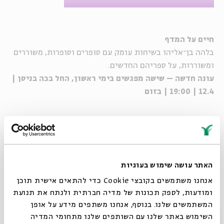
חיים על המדף
בלהה
בן
־
אליהו
בשיחות עומק עם סופרים וסופרות, משוררים
ומשוררות, על ספריהם החדשים.
עונה חדשה – שישה מפגשים בימי ראשון, החל בכה בניסן |
12.4 | 19:00 | בזום
_
לצפייה במפגשים שהתקיימו במסגרת "חיים על המדף" >>
האתר עושה שימוש בעוגיות
הורדת מקורות
שיתוף
הוספה ליומן
אנחנו משתמשים בקובצי Cookie כדי להתאים אישית תוכן
הרשמה לאירועים דומים
ומודעות, לספק תכונות של מדיה חברתית ולנתח את תנועת
המשתמשים שלנו. בנוסף, אנחנו משתפים מידע על אופן
סגור
השימוש באתר שלנו עם השותפים שלנו מתחומי המדיה
מתוך עמוד הוידאו >>