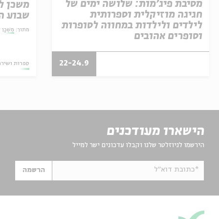
מסיבת פיג'מות: שלושה ימים של
חגיגה מוזיקלית וספרותית
שבוע ה
לילדים ולילדות במחווה לסופרות
שאול ט
מתוך:
מִשְׁכּ
וסופרים אהובים
22-24.9
ספרות ושירה
הישארו מעודכנים
הירשמו לניוזלטר שלנו וקבלו עדכונים ישר למייל
*כתובת דוא"ל
הרשמה