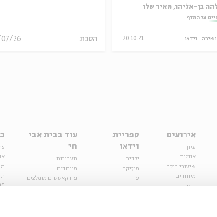
הה בן-אליהו, מאיר שלו
יים על המדף
הסכת
/07/26
ושירה
וידאו
20.10.21
אירועים
ספריית
עוד בבית אבי
כל
וידאו
חי
עיון
צר
אנגלית
או
ילדים
תערוכות
שיעורי בוקר
הצ
מוזיקה
מיוחדים
מיוחדים
תנ
עיון
פודקאסטים מומלצים
פר
נוער
מיוחדים
כתבות
חנ
ספרות ושירה
ספרות ושירה
קצה הקרחון
סדרות
על הדרך
אירועי עבר