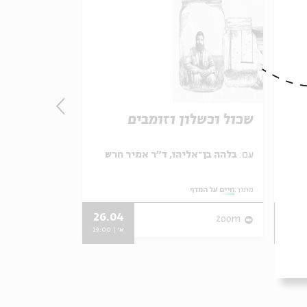
שכול וכשלון וזומבים
שלושה ימי
עם:
בלהה בן־אליהו, ד"ר אמיר חרש
עם:
בלהה בן־אליהו, יוסי אבני־לוי
מתוך:
חיים על המדף
מתוך:
חיים על המדף
26.04
03.
zoom
zoom
19:
א' | 19:00