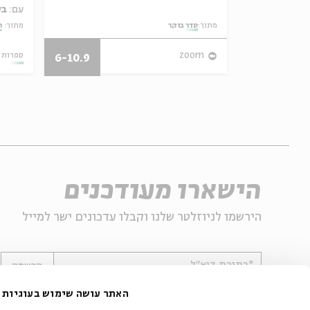
עם:
בל
ם יחדיו?
מתוך:
סדר בוקר
מתוך:
ח
27.07.26
zoom
ספרות 
6-10.9
הישארו מעודכנים
הירשמו לניוזלטר שלנו וקבלו עדכונים ישר למייל
*כתובת דוא"ל
הרשמה
האתר עושה שימוש בעוגיות