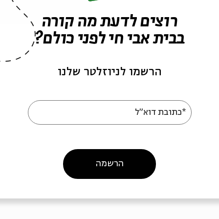
רוצים לדעת מה קורה
בבית אבי חי לפני כולם?
הרשמו לניוזלטר שלנו
ן דברים
אורחים
עם:
בלהה בן־אליהו, איילת
*כתובת דוא"ל
גונדר־גושן
ים על המדף
מתוך:
חיים על המדף
05
10.05
zoom
zo
הרשמה
א' | 19:00
א' | 00