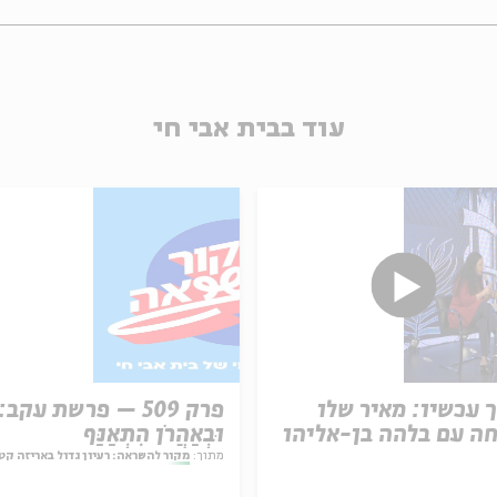
עוד בבית אבי חי
 עכשיו: מאיר שלו
פרק 509 – פרשת עקב:
ה עם בלהה בן-אליהו
וּבְאַהֲרֹן הִתְאַנַּף
מתוך:
מקור להשראה: רעיון גדול באריזה קט