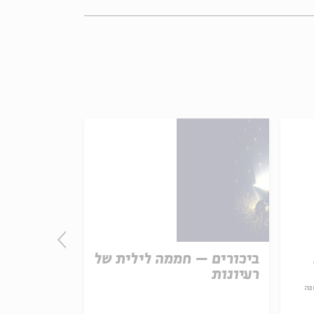
ביכורים – חממה לילית של
חירות המח
רעיונות
המדינה הל
נה