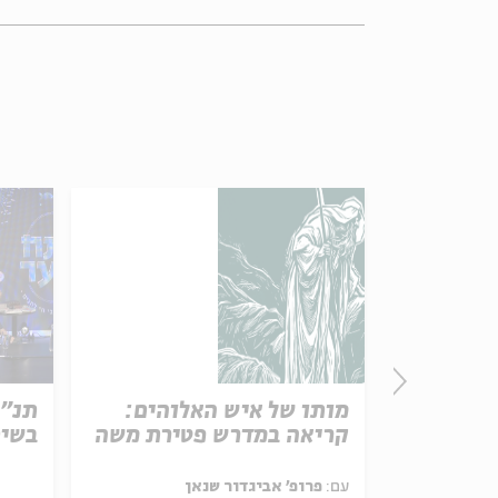
מותו של איש האלוהים:
תנ"ך
קריאה במדרש פטירת משה
בשיח
עם:
פרופ' אביגדור שנאן