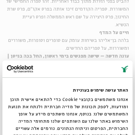
להביט בפני הזולת מתוך כבוד ואחריות. זהו ספרה החמישי של
המשוררת. ספריה הקודמים זיכו אותה בפרס אקו"ם, פרס שרת
החינוך, פרס היצירה על שם ראש הממשלה ופרס רעיית
הנשיא.
חיים על המדף
בלהה
בן
־
אליהו
בשיחות עומק עם סופרים וסופרות, משוררים
ומשוררות, על ספריהם החדשים.
עונה חדשה – שישה מפגשים בימי ראשון, החל בכה בניסן |
12.4 | 19:00 | בזום
_
לצפייה במפגשים שהתקיימו במסגרת "חיים על המדף" >>
האתר עושה שימוש בעוגיות
אנחנו משתמשים בקובצי Cookie כדי להתאים אישית תוכן
ומודעות, לספק תכונות של מדיה חברתית ולנתח את תנועת
שיתוף
הוספה ליומן
הרשמה לאירועים דומים
המשתמשים שלנו. בנוסף, אנחנו משתפים מידע על אופן
סגור
השימוש באתר שלנו עם השותפים שלנו מתחומי המדיה
החברתית, הפרסום וניתוח הנתונים. גורמים אלה עשויים
מתוך עמוד הוידאו >>