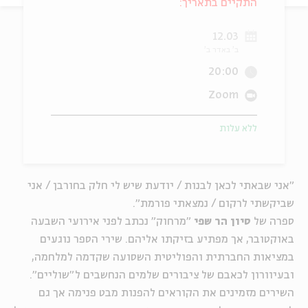
התקיים בתאריך:
ה
אנגלית
מיוחדי
12.03
ב' באדר ב'
20:00
Zoom
ללא עלות
"אני שבאתי לכאן לבנות / יודעת שיש לי חלק בחורבן / אני
שביקשתי לרקום / נמצאתי פורמת".
ספרה של
סיון הר שפי
"מרחוק" נכתב לפני אירועי השבעה
באוקטובר, אך מפתיע בזיקתו אליהם. שירי הספר נוגעים
במציאות החברתית והפוליטית השסועה שקדמה למלחמה,
ובעיוורון לכאבם של ציבורים שלמים הנחשבים ל"שוליים".
השירים מזמינים את הקוראים להפנות מבט פנימה אך גם