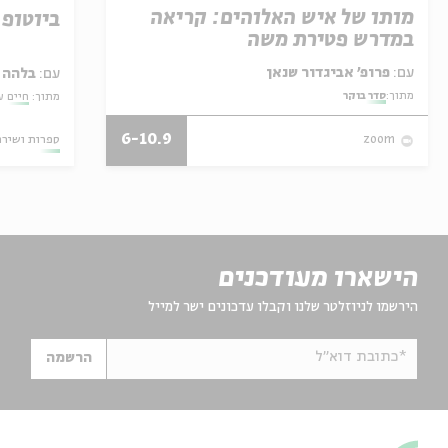
מותו של איש האלוהים: קריאה
ביוטופ
במדרש פטירת משה
עם:
פרופ' אביגדור שנאן
עם:
בלהה ב
מתוך:
סדר בוקר
מתוך:
חיים ע
6-10.9
ספרות ושירה
zoom
הישארו מעודכנים
הירשמו לניוזלטר שלנו וקבלו עדכונים ישר למייל
*כתובת דוא"ל
הרשמה