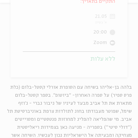
התקיים בתאריך:
ה
אנגלית
מיוחדי
21.05
א' בסיון
20:00
Zoom
ללא עלות
בלהה בן-אליהו בשיחה עם הסופרת אורלי קסטל-בלום (כלת
פרס ספיר) על ספרה האחרון- "ביוטופ". בספר קסטל-בלום
מתארת את תל אביב מבעד לעיניו של גיבור גברי - ג'וזף
שימל, שפוטר מעבודתו בחוג לתולדות צרפת באוניברסיטת תל
אביב. מי שהפליאה להפליג למחוזות פנטסטיים ומסוייטים
("דולי סיטי") בספריה - מגיעה כאן בצמידות ריאליסטית
מצחיקה ומבעיתה אל הישראליות נכון לעכשיו. השיחה אשר