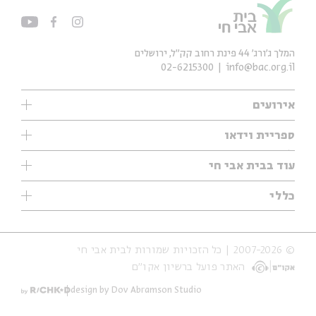
המלך ג'ורג' 44 פינת רחוב קק״ל, ירושלים
02-6215300
info@bac.org.il
אירועים
עיון
ספריית וידאו
אנגלית
ילדים
שיעורי בוקר
עוד בבית אבי חי
מוזיקה
מיוחדים
תערוכות
עיון
כללי
נוער
מיוחדים
מיוחדים
צרו קשר
ספרות ושירה
פודקאסטים מומלצים
ספרות ושירה
אודות
סדרות
כתבות
© 2007-2026 | כל הזכויות שמורות לבית אבי חי
הצהרת נגישות
אירועי עבר
קצה הקרחון
האתר פועל ברשיון אקו״ם
תנאי שימוש והצהרת פרטיות
אירועים בירושלים
על הדרך
חנות
ילדים
design by Dov Abramson Studio
מפלגת המחשבות
מוזיקה