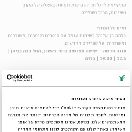
מתקיימת לרגל חג השבועות תעסוק בשאלה של מקום
ושייכות, מרכז ושוליים.
חיים על המדף
בלהה
בן
־
אליהו
בשיחות עומק עם סופרים וסופרות, משוררים
ומשוררות, על ספריהם החדשים.
עונה חדשה – שישה מפגשים בימי ראשון, החל בכה בניסן |
12.4 | 19:00 | בזום
_
לצפייה במפגשים שהתקיימו במסגרת "חיים על המדף" >>
האתר עושה שימוש בעוגיות
שיתוף
הוספה ליומן
הרשמה לאירועים דומים
אנחנו משתמשים בקובצי Cookie כדי להתאים אישית תוכן
ומודעות, לספק תכונות של מדיה חברתית ולנתח את תנועת
המשתמשים שלנו. בנוסף, אנחנו משתפים מידע על אופן
מתוך עמוד הוידאו >>
סגור
השימוש באתר שלנו עם השותפים שלנו מתחומי המדיה