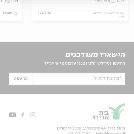
מתוך:
חיים על המדף
מתוך:
סדר בו
ספרות ושירה
וידאו
17.05.26
zoom
הישארו מעודכנים
הירשמו לניוזלטר שלנו וקבלו עדכונים ישר למייל
*כתובת דוא"ל
הרשמה
המלך ג'ורג' 44 פינת רחוב קק״ל, ירושלים