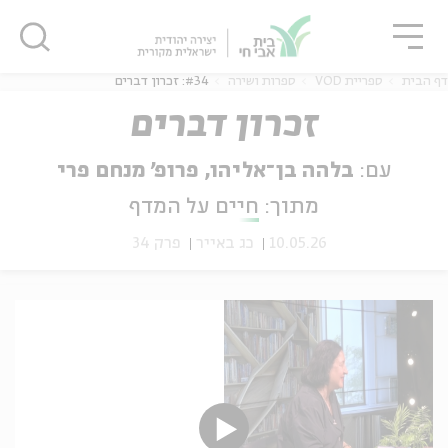
גור
סגור
סגור
דף הבית
ספריית VOD
ספרות ושירה
#34: זכרון דברים
זכרון דברים
עם:
בלהה בן־אליהו, פרופ' מנחם פרי
ה
אנגלית
נוער
מתוך:
חיים על המדף
10.05.26
כג באייר
פרק 34