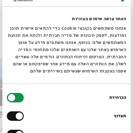
תגיות:
בלהה בן אליהו
בלהה בן-אליהו
חיים על המדף
האתר עושה שימוש בעוגיות
אנחנו משתמשים בקובצי Cookie כדי להתאים אישית תוכן
ומודעות, לספק תכונות של מדיה חברתית ולנתח את תנועת
המשתמשים שלנו. בנוסף, אנחנו משתפים מידע על אופן
פרקים נוספים בסדרה
סגור
השימוש באתר שלנו עם השותפים שלנו מתחומי המדיה
החברתית, הפרסום וניתוח הנתונים. גורמים אלה עשויים
לשלב את הנתונים האלה עם מידע אחר שסיפקתם או שהם
אספו בעקבות השימוש שעשיתם בשירותים שלהם.
בחירת
הכרחיות
הסכמה
רוצים לדעת מה קורה
במחילה מכבודה של אשת המערות
אורחים
בבית אבי חי לפני כולם?
תעדוף
עם:
בלהה בן־אליהו, אופיר טושה גפלה
עם:
בלהה ב