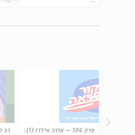
זון
פרק 506 – אווה אילוז (1):
רב ס