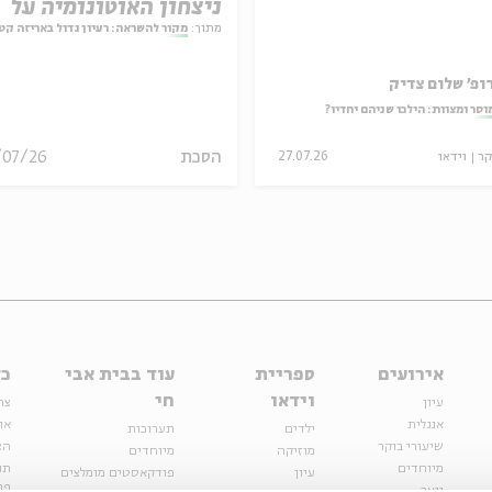
ניצחון האוטונומיה על
המחויבות
מתוך:
מקור להשראה: רעיון גדול באריזה קט
ופ' שלום צדיק
וסר ומצוות: הילכו שניהם יחדיו?
הסכת
/07/26
קר
וידאו
27.07.26
אירועים
ספריית
עוד בבית אבי
כל
וידאו
חי
עיון
צר
אנגלית
או
ילדים
תערוכות
שיעורי בוקר
הצ
מוזיקה
מיוחדים
מיוחדים
תנ
עיון
פודקאסטים מומלצים
פר
נוער