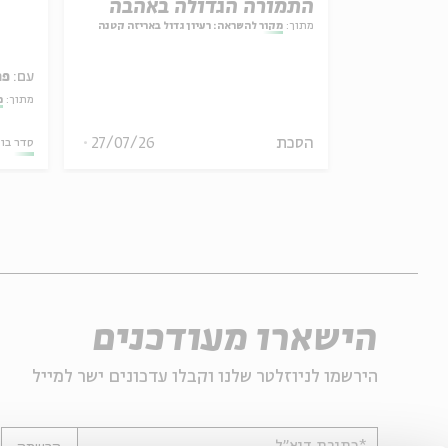
התמורה הגדולה באהבה
מתוך:
מקור להשראה: רעיון גדול באריזה קטנה
עם:
פר
אמר תיאולוגי־מדיני
מתוך:
מ
הסכת
27/07/26
06.08.26
סדר בו
הישארו מעודכנים
הירשמו לניוזלטר שלנו וקבלו עדכונים ישר למייל
*כתובת דוא"ל
הרשמה