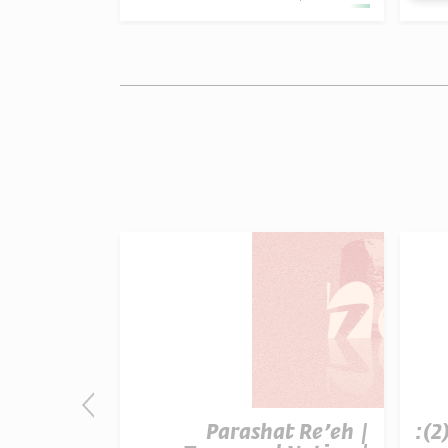
פרק 507 – אווה אילוז (2):
Parashat Re’eh |
t Re’eh |