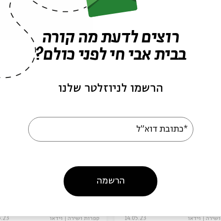
פרקים נוספים בסדרה
רוצים לדעת מה קורה
בבית אבי חי לפני כולם?
הרשמו לניוזלטר שלנו
*כתובת דוא"ל
ם מחוקים
מזל יתומה
הרשמה
הה בן אליהו, חיים וייס
עם:
בלהה בן אליהו, גלית דהן קר
יים על המדף
מתוך:
חיים על המדף
ושירה
וידאו
14.05.23
ספרות ושירה
וידאו
5.23