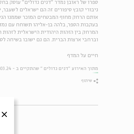
ספרו של ראובן נמדר "דגים גדולים" עוסק בחל
גיבורי קובץ סיפורים זה הם ישראלים לשעבר, 
אותם הרחק מחוף המבטחים המוכר שממנו הגיע
בעקבות הספר, בלהה בן-אליהו תשוחח עם נמדר
המרחק בין הזהות היהודית הישראלית לזהות ה
וברחבי ארצות הברית. הם גם ישובו בשיחה לספר
חיים על המדף
מתוך האירוע "דגים גדולים " שהתקיים ב - 19.03.24
שיתוף
סגור