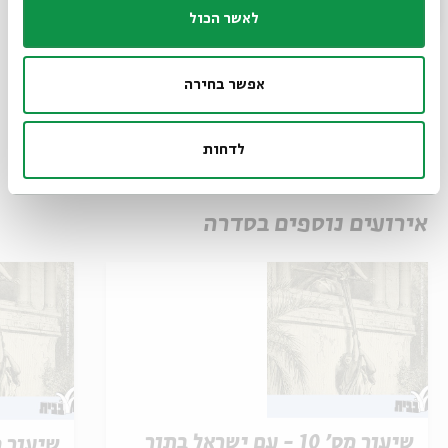
לאשר הכול
שיתוף
הוספה ליומן
הרשמה לאירועים דומים
אפשר בחירה
תגיות:
מקרא
לימוד יומי
ZOOM
שיעור יומי
שיעור מקוון
לדחות
סדרת שיעורי בוקר
שיעור בוקר
התנך וספרות המזרח הקדום
אד גרינשטיין
אירועים נוספים בסדרה
שיעור מס' 10 - עם ישראל בתור