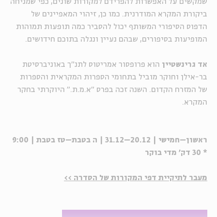
שמקשים על האפשרות להפרידם למקורות שונים, כפי שמניחה
ביקורת המקרא המודרנית. כמו כן, זיהוי המאפיינים של
הדפוס הסיפורי המשותף יכול להסביר כמה תופעות תמוהות
המופיעות בסיפורים, שבהם נעיין ונגלה בתוכם חידושים.
אד גרינשטיין
הוא פרופסור אמריטוס לתנ"ך באוניברסיטת
בר-אילן וחוקר מוביל בתחומי הספרות המקראית והספרות
של המזרח הקדום. השנה זכה בפרס "א.מ.ת." היוקרתי בחקר
המקרא.
ראשון–חמישי | 20.12–31.12 | ה בטבת–טז בטבת | 9:00
* 30 דק' מדי בוקר
מעבר לתיקיית דפי המקורות של הסדרה >>