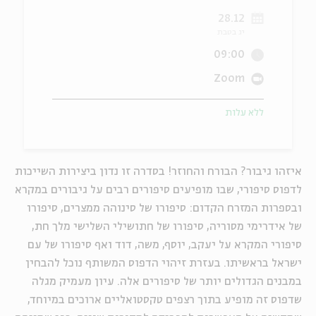
28.12
ה
אנגלית
מיוחדי
יג בטבת
09:00
Zoom
ללא עלות
איזהו גיבור? הבורח והחוזר! בסדרה זו נדון ביצירות השייכות
לדפוס סיפורי, שבו מופיעים סיפורים רבים על גיבורים במקרא
ובספרות המזרח הקדום: סיפורו של סינוהה ממצרים, סיפורו
של אידרימי מסוריה, סיפורו של חתושילי השלישי מלך חת,
סיפורי המקרא על יעקב, יוסף, משה, דוד ואף סיפורו של עם
ישראל בראשיתו. בעזרת זיהוי הדפוס המשותף נוכל להבחין
במבנים הגדולים יותר של סיפורים אלה. עיון מעמיק מגלה
שדפוס זה מופיע בתוך רצפים טקסטואליים ארוכים במיוחד,