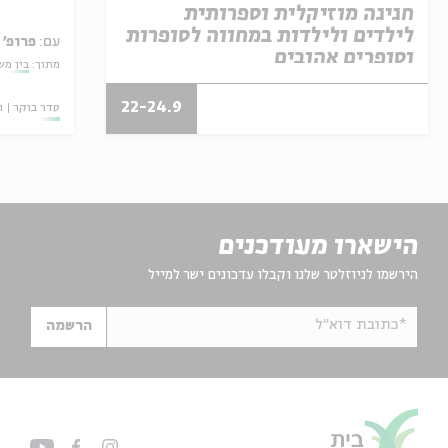
חגיגה מוזיקלית וספרותית
לילדים ולילדות במחווה לסופרות
עם:
פרופ'
וסופרים אהובים
מתוך:
בין מש
22-24.9
סדר בוקר
ו
הישארו מעודכנים
הירשמו לניוזלטר שלנו וקבלו עדכונים ישר למייל
*כתובת דוא"ל
הרשמה