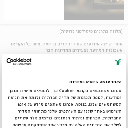
[מלווה בתרגום סימולטני לרוסית]
אחרי שישה אירועים שעוררו הדים ברוסיה, פסטיבל הקריאה
אשכולות המיועד לצעירים ממדינות חבר
העמים, מגיע לירושלים כדי לחקור ולגלות את כוחה המיוחד
של העיר ככר פורה לנבואות ולחזונות.
קריאה בטקסטים אסכטולוגיים, מיסטיים ואוטופיים מנביאי
התנ"ך ועד החוזים הציונים.
שלושה מסלולי תוכן המשלבים סדנאות קריאה וטיולים
האתר עושה שימוש בעוגיות
טקסטואליים בירושלים.
אנחנו משתמשים בקובצי Cookie כדי להתאים אישית תוכן
ומודעות, לספק תכונות של מדיה חברתית ולנתח את תנועת
סדנת בישול: משה בסון, השף של מסעדת אקליפטוס
המשתמשים שלנו. בנוסף, אנחנו משתפים מידע על אופן
סגור
השימוש באתר שלנו עם השותפים שלנו מתחומי המדיה
שיתוף
החברתית, הפרסום וניתוח הנתונים. גורמים אלה עשויים
לשלב את הנתונים האלה עם מידע אחר שסיפקתם או שהם