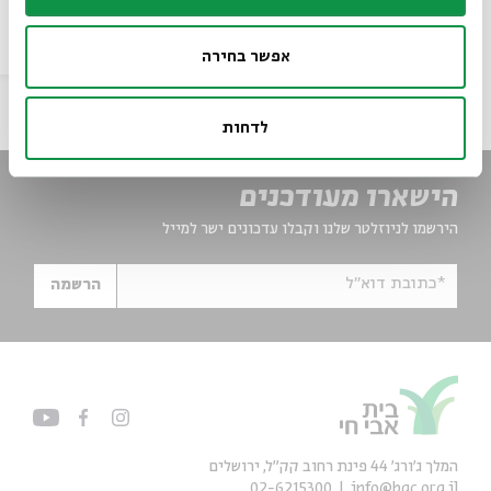
פרויקט
עיון
וידאו
26.08.25
אפשר בחירה
לדחות
הישארו מעודכנים
הירשמו לניוזלטר שלנו וקבלו עדכונים ישר למייל
*כתובת דוא"ל
הרשמה
המלך ג'ורג' 44 פינת רחוב קק״ל, ירושלים
02-6215300
info@bac.org.il