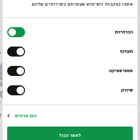
אספו בעקבות השימוש שעשיתם בשירותים שלהם.
תגיות:
ירושליים
רוסית
אשכולות
אשכולות 6815
פרויקט אשכולות
אקליפטוס
מסעדת אקליפטוס
שף
תרגום סימולטני
ירושלים
אוכל
סדנאות אוכל
מקרא
רוסיה
סדנאות
בישול
בחירת
הכרחיות
הסכמה
רוצים לדעת מה קורה
עוד בבית אבי חי
בבית אבי חי לפני כולם?
תעדוף
הרשמו לניוזלטר שלנו
סטטיסטיקה
שיווק
*כתובת דוא"ל
אנחנו על המפה: מסע בעקבות
הרשמה
קורסי ק
הצג פרטים
גבולות ההבטחה
מתוך:
ארץ חפר
לאשר הכול