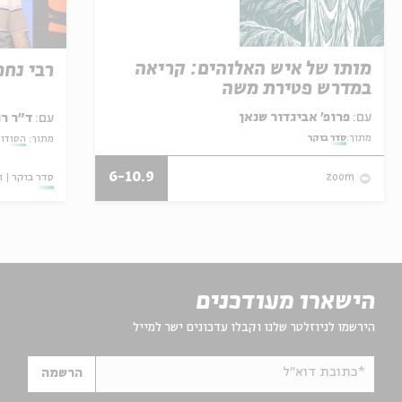
מותו של איש האלוהים: קריאה
רבי נחמ
במדרש פטירת משה
עם:
פרופ' אביגדור שנאן
עם:
ד"ר רו
מתוך:
סדר בוקר
מתוך:
הסודות
6-10.9
סדר בוקר
ו
zoom
הישארו מעודכנים
הירשמו לניוזלטר שלנו וקבלו עדכונים ישר למייל
*כתובת דוא"ל
הרשמה