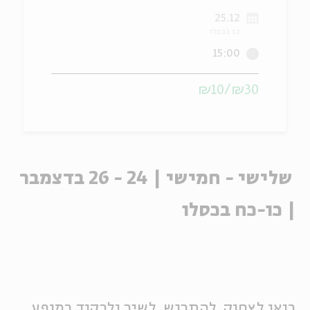
25.12
ה
אנגלית
מיוחדי
כז בכסלו
15:00
₪30/₪10
שלישי - חמישי | 24 - 26 בדצמבר
| כו-כח בכסלו
בואו לצחוק, להתרגש, לשיר ולרקוד במופע