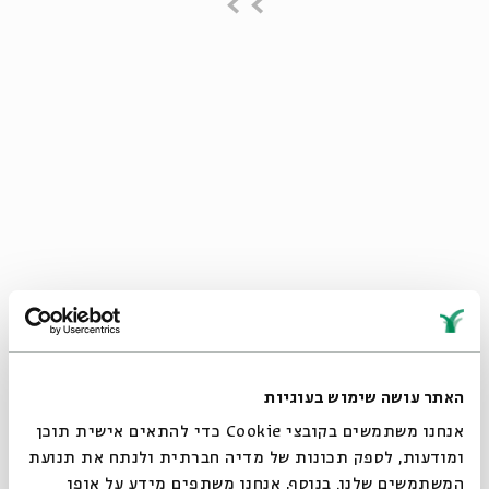
> >
שלישי - חמישי | 24 - 26 בדצמבר
האתר עושה שימוש בעוגיות
| כו-כח בכסלו
אנחנו משתמשים בקובצי Cookie כדי להתאים אישית תוכן
ומודעות, לספק תכונות של מדיה חברתית ולנתח את תנועת
בואו לצחוק, להתרגש, לשיר ולרקוד במופע
המשתמשים שלנו. בנוסף, אנחנו משתפים מידע על אופן