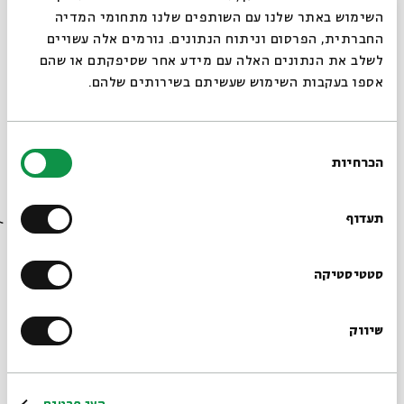
מיוחד לחנוכה
סגור
השימוש באתר שלנו עם השותפים שלנו מתחומי המדיה
עם ינץ לוי וכל הדמויות האהובות: דוד
החברתית, הפרסום וניתוח הנתונים. גורמים אלה עשויים
אריה, סבא אליהו, המורה דרורה ואיש היער
לשלב את הנתונים האלה עם מידע אחר שסיפקתם או שהם
אספו בעקבות השימוש שעשיתם בשירותים שלהם.
בחירת
הכרחיות
הסכמה
בית חולים לספרים
רוצים לדעת מה קורה
בבית אבי חי לפני כולם?
תעדוף
הרשמו לניוזלטר שלנו
סטטיסטיקה
שיווק
*כתובת דוא"ל
סדנה חווייתית לשיפוץ ותיקון ספרים
הרשמה