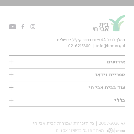
המלך ג'ורג' 44 פינת רחוב קק״ל, ירושלים
02-6215300
info@bac.org.il
אירועים
עיון
ספריית וידאו
אנגלית
ילדים
שיעורי בוקר
עוד בבית אבי חי
מוזיקה
מיוחדים
תערוכות
עיון
כללי
נוער
מיוחדים
מיוחדים
צרו קשר
ספרות ושירה
פודקאסטים מומלצים
ספרות ושירה
אודות
סדרות
כתבות
© 2007-2026 | כל הזכויות שמורות לבית אבי חי
הצהרת נגישות
אירועי עבר
קצה הקרחון
האתר פועל ברשיון אקו״ם
תנאי שימוש והצהרת פרטיות
אירועים בירושלים