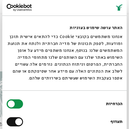
שיתוף
האתר עושה שימוש בעוגיות
אנחנו משתמשים בקובצי Cookie כדי להתאים אישית תוכן
תגיות:
מוסף
ריטה מרשה
חנוכה
מעגל השנה
ומודעות, לספק תכונות של מדיה חברתית ולנתח את תנועת
המשתמשים שלנו. בנוסף, אנחנו משתפים מידע על אופן
סגור
השימוש באתר שלנו עם השותפים שלנו מתחומי המדיה
עוד בבית אבי חי
החברתית, הפרסום וניתוח הנתונים. גורמים אלה עשויים
לשלב את הנתונים האלה עם מידע אחר שסיפקתם או שהם
אספו בעקבות השימוש שעשיתם בשירותים שלהם.
בחירת
הכרחיות
הסכמה
רוצים לדעת מה קורה
בבית אבי חי לפני כולם?
תעדוף
רבי נחמן
מותו ש