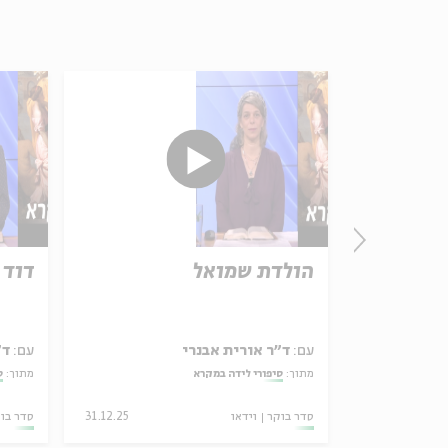
הולדת שמואל
דוד
עם:
ד"ר אורית אבנרי
עם:
ד"
ונאים?
מתוך:
סיפורי לידה במקרא
מתוך:
ס
26.12.24
סדר בוקר
וידאו
31.12.25
סדר בו