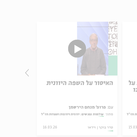
על
האיסור על השפה היוונית
פילוסופיית
ו
אבות
עם:
פרופ' מנחם הירשמן
עם:
פרופ' מנחם
ת חז"ל
מתוך:
עולמות נפגשים: יוונית ויוונות וספרות חז"ל
מתוך:
עולמות נפגשי
15.0
סדר בוקר
וידאו
16.03.26
סדר בוקר
וידאו