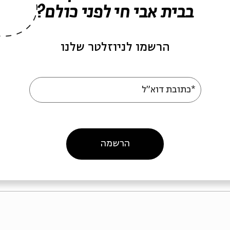
בבית אבי חי לפני כולם?
הרשמו לניוזלטר שלנו
נן הורקנוס
יהודה המקבי
*כתובת דוא"ל
רופ' ורד נעם
עם:
פרופ' ורד נעם
מה חשבו חכמינו על החשמונאים?
מתוך:
מה חשבו חכמינו על החשמונאים?
וקר
וידאו
25.12.24
סדר בוקר
וידאו
12.24
הרשמה