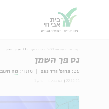
גור
סגור
דף הבית
ספריית VOD
סדר בוקר
#1: נס פך השמן
נס פך השמן
עם:
פרופ' ורד נעם
מתוך:
מה חשבו
22.12.24
כא בכסלו
פרק 1