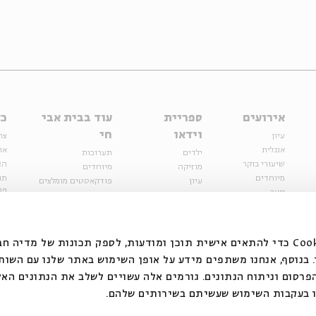
אירועים
ספריית
עוד בבית אבי
כל
וידאו
חי
עיון
צר
אנגלית
או
ילדים
תערוכות
שיעורי בוקר
הצ
מוזיקה
מיוחדים
מיוחדים
תנ
עיון
פודקאסטים מומלצים
פר
נוער
מיוחדים
כתבות
חנ
ספרות ושירה
ספרות ושירה
קצה הקרחון
סדרות
על הדרך
אירועי עבר
מפלגת המחשבות
אנחנו משתמשים בקובצי Cookie כדי להתאים אישית תוכן ומודעות, לספק תכונות של מ
אירועים
בנוסף, אנחנו משתפים מידע על אופן השימוש באתר שלנו עם השות
בירושלים
ילדים
רסום וניתוח הנתונים. גורמים אלה עשויים לשלב את הנתונים האל
מוזיקה
 בעקבות השימוש שעשיתם בשירותים שלהם.
הרצאות בזום