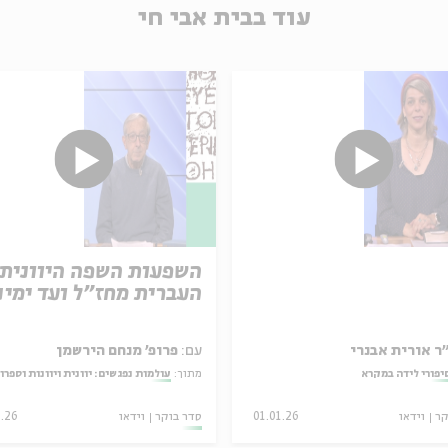
עוד בבית אבי חי
השפעות השפה היוונית 
העברית מחז"ל ועד ימינ
ר אורית אבנרי
עם:
פרופ' מנחם הירשמן
יפורי לידה במקרא
מתוך:
עולמות נפגשים: יוונית ויוונות וספרו
קר
וידאו
01.01.26
סדר בוקר
וידאו
3.26