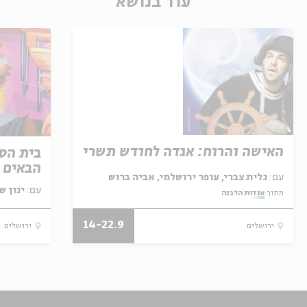
עוד בנושא
האישה והרוח: אגדה לחודש תשרי
בית הספ
הבאים ל
עם:
גלית צברי, עופר ירושלמי, אביה ברוש
עם:
ינון ש
מתוך:
אגדות הלבנה
14-22.9
ירושלים
ירושלים