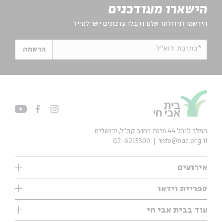
הישארו מעודכנים
הירשמו לניוזלטר שלנו וקבלו עדכונים ישר למייל
*כתובת דוא"ל
הרשמה
המלך ג'ורג' 44 פינת רחוב קק״ל, ירושלים
02-6215300
info@bac.org.il
אירועים
עיון
ספריית וידאו
אנגלית
ילדים
שיעורי בוקר
עוד בבית אבי חי
מוזיקה
מיוחדים