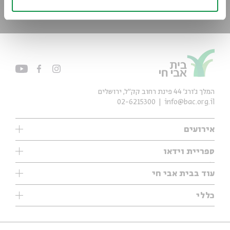
*כתובת דוא"ל
הרשמה
המלך ג'ורג' 44 פינת רחוב קק״ל, ירושלים
02-6215300
info@bac.org.il
אירועים
עיון
ספריית וידאו
אנגלית
ילדים
שיעורי בוקר
עוד בבית אבי חי
מוזיקה
מיוחדים
תערוכות
עיון
כללי
נוער
מיוחדים
מיוחדים
צרו קשר
ספרות ושירה
פודקאסטים מומלצים
ספרות ושירה
אודות
סדרות
כתבות