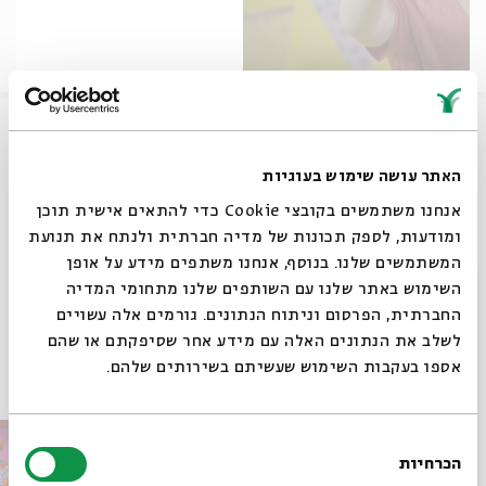
לאחר קיץ מלא בפעילויות נגישות לילדים רצינו לאחל בהצלחה
מא' ועד ת'. שנת לימודים פוריה ומוצלחת!
האתר עושה שימוש בעוגיות
שיתוף
אנחנו משתמשים בקובצי Cookie כדי להתאים אישית תוכן
ומודעות, לספק תכונות של מדיה חברתית ולנתח את תנועת
המשתמשים שלנו. בנוסף, אנחנו משתפים מידע על אופן
תגיות:
הצגה לילדים
אותיות
הורים וילדים
שירי ילדים
שלום כיתה א'
סגור
השימוש באתר שלנו עם השותפים שלנו מתחומי המדיה
שלום כיתה א
שירי ילדות
שלום כיתה אלף
החברתית, הפרסום וניתוח הנתונים. גורמים אלה עשויים
לשלב את הנתונים האלה עם מידע אחר שסיפקתם או שהם
אספו בעקבות השימוש שעשיתם בשירותים שלהם.
עוד בבית אבי חי
בחירת
הכרחיות
הסכמה