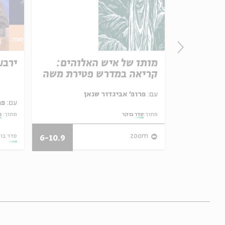
שמיטה
מותו של איש האלוהים:
ירבע
קריאה במדרש פטירת משה
עם:
פרופ' אביגדור שנאן
עם:
פר
מתוך:
סדר בוקר
מתוך:
מ
04.02.18
zoom
סדר בו
6-10.9