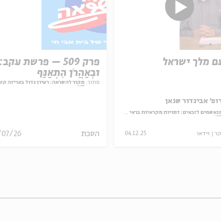
ם מלך ישראל
פרק 509 – פרשת עקב:
וּבְאַהֲרֹן הִתְאַנַּף
מתוך:
מקור להשראה: רעיון גדול באריזה קט
ופ' אביגדור שנאן
נאשמים לזכאים: דמויות מקראיות בראי ספרות האגדה
הסכת
/07/26
קר
וידאו
04.12.25