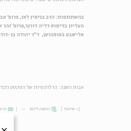
בהשתתפות:
הרב בנימין לאו
,
פרופ' אבי
העליון בדימוס דליה דורנר,
פרופ' זהר ש
אלישבע באומגרטן, ד"ר יהודה בן-דור, 
אבות השנה: הרלוונטיות של הטקסט הקדו
שיתוף
הוספה ליומן
הרשמ
סגור