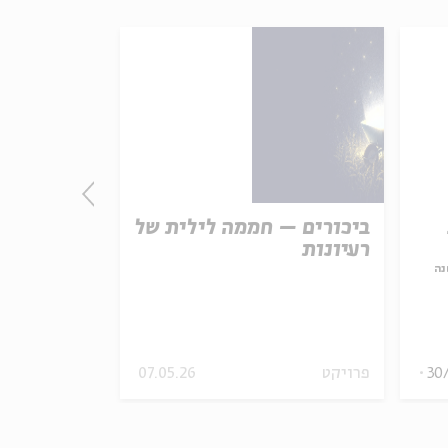
ביכורים – חממה לילית של
ראובן בן י
רעיונות
נה
עם:
פרופ' אביג
מתוך:
מנאשמים לזכאים:
30
פרויקט
07.05.26
סדר בוקר
וידאו