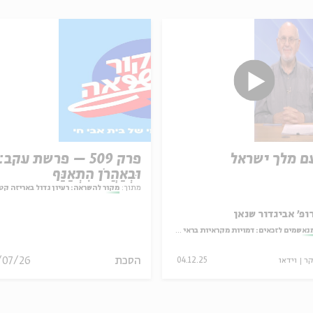
ם מלך ישראל
פרק 509 – פרשת עקב:
וּבְאַהֲרֹן הִתְאַנַּף
מתוך:
מקור להשראה: רעיון גדול באריזה קט
ופ' אביגדור שנאן
נאשמים לזכאים: דמויות מקראיות בראי ספרות האגדה
הסכת
/07/26
קר
וידאו
04.12.25