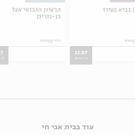
) נביא בעירו
הרעיון הנבואי אצל
בן-גוריון
ביאים
מתוך:
הנביאים
07
12.07
ה' | 19:30
ה' | 00
עוד בבית אבי חי