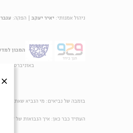
ניהול אמנותי:
יאיר יעקב
| הפקה:
ענבר 
המכון למדע
באוניברסיטה העבר
סגור
בומבה של נביאים: מי הנביא שאתה אוהב
העתיד כבר כאן: איך הנבואות של דוד אב