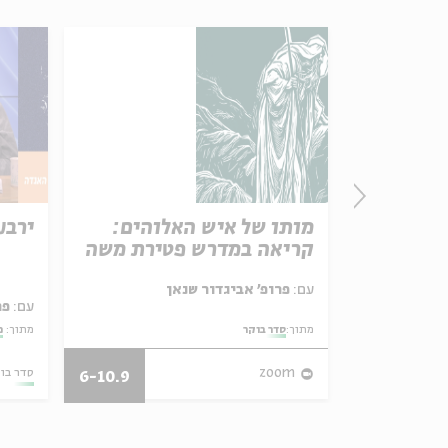
מגילת
מותו של איש האלוהים:
ירבע
קריאה במדרש פטירת משה
עם:
פרופ' אביגדור שנאן
עם:
פר
מתוך:
סדר בוקר
מתוך:
מ
25.01.18
zoom
סדר בו
6-10.9