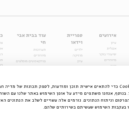
אירועים
ספריית
עוד בבית אבי
כל
וידאו
חי
עיון
צר
אנגלית
או
ילדים
תערוכות
שיעורי בוקר
הצ
מוזיקה
מיוחדים
מיוחדים
תנ
עיון
פודקאסטים מומלצים
פר
נוער
מיוחדים
כתבות
חנ
ספרות ושירה
ספרות ושירה
קצה הקרחון
סדרות
על הדרך
אירועי עבר
מפלגת המחשבות
אנחנו משתמשים בקובצי Cookie כדי להתאים אישית תוכן ומודעות, לספק תכונות של מ
אירועים
בנוסף, אנחנו משתפים מידע על אופן השימוש באתר שלנו עם השות
בירושלים
ילדים
רסום וניתוח הנתונים. גורמים אלה עשויים לשלב את הנתונים האל
מוזיקה
 בעקבות השימוש שעשיתם בשירותים שלהם.
הרצאות בזום