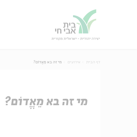
גור
סגור
דף הבית
אירועים
מי זה בא מֵאֱדוֹם?
מי זה בא מֵאֱדוֹם?