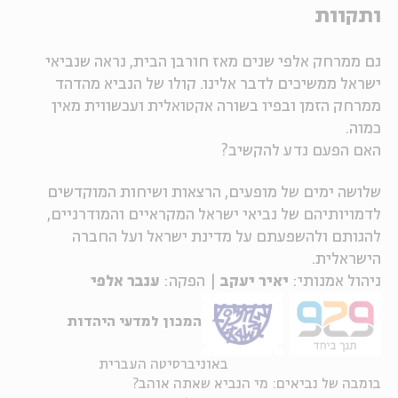
ותקוות
ה
אנגלית
מיוחדי
גם ממרחק אלפי שנים מאז חורבן הבית, נראה שנביאי
ישראל ממשיכים לדבר אלינו. קולו של הנביא מהדהד
ממרחק הזמן ובפיו בשורה אקטואלית ועכשווית מאין
כמוה.
האם הפעם נדע להקשיב?
שלושה ימים של מופעים, הרצאות ושיחות המוקדשים
לדמויותיהם של נביאי ישראל המקראיים והמודרניים,
להגותם ולהשפעתם על מדינת ישראל ועל החברה
הישראלית.
ניהול אמנותי:
יאיר יעקב
| הפקה:
ענבר אלפי
המכון למדעי היהדות
באוניברסיטה העברית
בומבה של נביאים: מי הנביא שאתה אוהב?