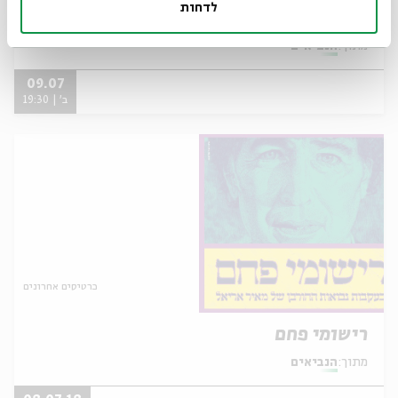
לדחות
מי זה בא מֵאֱדוֹם?
מתוך:
הנביאים
09.07
ב' | 19:30
כרטיסים אחרונים
רישומי פחם
מתוך:
הנביאים