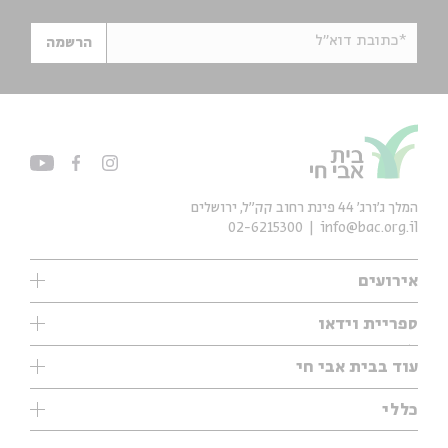
*כתובת דוא"ל
הרשמה
המלך ג'ורג' 44 פינת רחוב קק״ל, ירושלים
02-6215300
info@bac.org.il
אירועים
עיון
ספריית וידאו
אנגלית
ילדים
שיעורי בוקר
עוד בבית אבי חי
מוזיקה
מיוחדים
תערוכות
עיון
כללי
נוער
מיוחדים
מיוחדים
צרו קשר
ספרות ושירה
פודקאסטים מומלצים