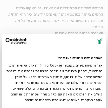
חמישה שחקנים מתמודדים עם האירועים האקטואליים
החמים ביותר במופע אלתור שאנחנו יודעים איך הוא יתחיל,
אבל אין לנו מושג איך הוא ייגמר. בואו לצחוק על כל מה
שכואב!
סאטירה פרועה וחסרת אחריות.
מנחים:
אלי חביב וענבל לורי
בהשתתפות נבחרת מתחלפת של שחקני תיאטרון האינקובטור.
בין האורחים המיוחדים שישתתפו במופעים השונים:
שי
האתר עושה שימוש בעוגיות
אביבי, דרור קרן, אלון נוימן, נדב בושם, רועי צדוק, מולי
שולמן, לירון גילרמן ויובל כהן.
אנחנו משתמשים בקובצי Cookie כדי להתאים אישית תוכן
ימי חמישי בשעה 20:30, במועדים שלהלן.
ומודעות, לספק תכונות של מדיה חברתית ולנתח את תנועת
המשתמשים שלנו. בנוסף, אנחנו משתפים מידע על אופן
סגור
השימוש באתר שלנו עם השותפים שלנו מתחומי המדיה
שיתוף
הוספה ליומן
הרשמה לאירועים דומים
החברתית, הפרסום וניתוח הנתונים. גורמים אלה עשויים
לשלב את הנתונים האלה עם מידע אחר שסיפקתם או שהם
אספו בעקבות השימוש שעשיתם בשירותים שלהם.