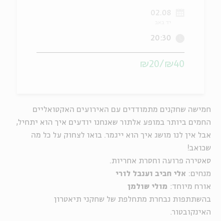
02.08
ה
אנגלית
מיוחדי
יד באב
20:30
₪40/₪20
חמישה שחקנים מתמודדים עם האירועים האקטואליים
החמים ביותר במופע אלתור שאנחנו יודעים איך הוא יתחיל,
אבל אין לנו מושג איך הוא ייגמר. בואו לצחוק על כל מה
שכואב!
סאטירה פרועה וחסרת אחריות.
מנחים:
אלי חביב וענבל לורי
אורח מיוחד:
מולי שולמן
בהשתתפות נבחרת מתחלפת של שחקני תיאטרון
האינקובטור.