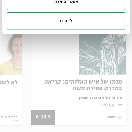
אפשר בחירה
עוד בבית אבי חי
לדחות
מותו של איש האלוהים: קריאה
לא לשכ
במדרש פטירת משה
עם:
פרופ' אביגדור שנאן
מתוך:
סדר בוקר
6-10.9
ספרות ושירה
zoom