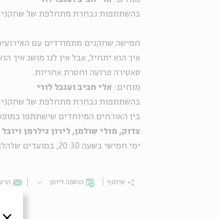
בהשתתפות נבחרת מתחלפת של שחקני תי
חמישה שחקנים מתמודדים עם האירועים 
איך הוא יתחיל, אבל אין לנו מושג איך הו
סאטירה פרועה וחסרת אחריות.
מנחים:
אלי חביב וענבל לורי
בהשתתפות נבחרת מתחלפת של שחקני תי
בין האורחים המיוחדים שישתתפו במופע
צדוק, מולי שולמן, לירון גילרמן ויובל כ
ימי חמישי בשעה 20:30, במועדים שלהלן.
שיתוף
הוספה ליומן
הרשמ
סגור