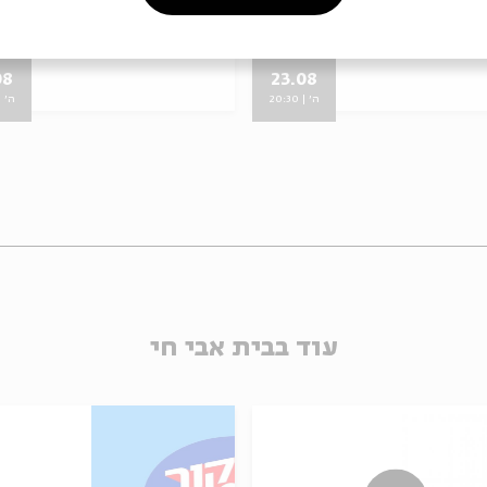
קבינט
מתוך:
הקבינט
08
23.08
ה' | 20:30
ה' | :30
עוד בבית אבי חי