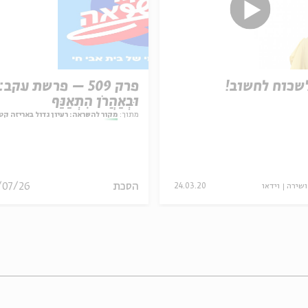
שכוח לחשוב!
פרק 509 – פרשת עקב:
וּבְאַהֲרֹן הִתְאַנַּף
מתוך:
מקור להשראה: רעיון גדול באריזה קט
הסכת
/07/26
ושירה
וידאו
24.03.20