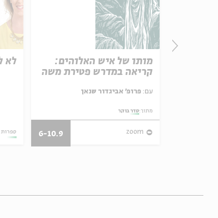
שני |
מותו של איש האלוהים:
לא ל
קריאה במדרש פטירת משה
, רונה קינן,
עם:
פרופ' אביגדור שנאן
מתוך:
סדר בוקר
01.08.13
zoom
ספרות 
6-10.9