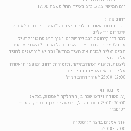
חגיגת יצירה ירושלמית
יום חמישי, 22.5, כ"ב באייר, החל משעה 17:00
ה
אנגלית
מיוחדי
רחוב קק"ל
חגיגת רחוב ססגונית לכל המשפחה *הפקה מיוחדת לאירוע
סינדרום ירושלים
למה דון קיחוטה רכב לירושלים, ואיך הוא מתכוון להציל
אותה? מה חושבות עליו האבנים של הכותל? האם ליצן אחד
תמים יצליח לבנות את העיר מחדש? ומה יש לירושלים להגיד
על כל זה?
ליצנות, תיפוף ואקרובטיקה, תזמורות רחוב ומופעי תיאטרון
על טהרת אי השפיות החיובית.
23:00-17:00 לאורך רחוב קק"ל
וידאו במרתף
VJ: סטודיו וידאו שנה ב', המחלקה לאמנות, בצלאל
23:00-20:00 רחוב קק"ל, בכניסה לחניון התת-קרקעי –
רטיסבון
שוק אמנים בחצר הגימנסיה
23:00-17:00