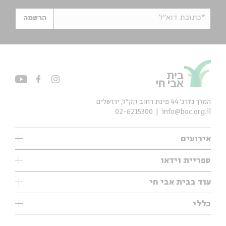
*כתובת דוא"ל
הרשמה
המלך ג'ורג' 44 פינת רחוב קק״ל, ירושלים
02-6215300
info@bac.org.il
אירועים
עיון
ספריית וידאו
אנגלית
ילדים
שיעורי בוקר
עוד בבית אבי חי
מוזיקה
מיוחדים
תערוכות
עיון
כללי
נוער
מיוחדים
מיוחדים
צרו קשר
ספרות ושירה
פודקאסטים מומלצים
ספרות ושירה