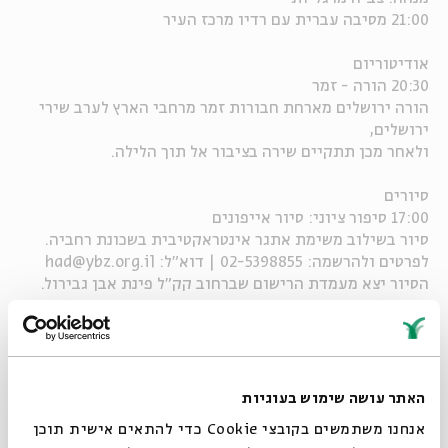
21:00 מסיבה עברית עם רדיו מרכז העיר
אודיטוריום
20:30 הורה - זמר
הורה ירושלים מארחת חבורות זמר מרחבי הארץ לערב שירי
ירושלים,
ולאחר מכן תתקיים שירה בציבור אל תוך הלילה.
סיורים
17:00 סיפור ציוני: סיור אייפונים
סיור בשילוב משימת אתגר אינטראקטיבית בשכונת רחביה.
לפרטים ולהרשמה: 02-5398855 | דוא"ל: had@ybz.org.il
הסיור יצא מעמדת הרישום שברחוב קק"ל פינת אבן גבירול.
מחיר: 20 ₪
18:45, 19:30 פגישה בצריף – סיור מומחז בצריף הנשיא בן צבי
סיור-תיאטרלי שמחיה דמויות וסיפורים מראשית המדינה.
שחקנים: צביה מרגליות, דורון פוקסמן
האתר עושה שימוש בעוגיות
הסיור יצא בשעות 20:00, 21:00, 22:00
אנחנו משתמשים בקובצי Cookie כדי להתאים אישית תוכן