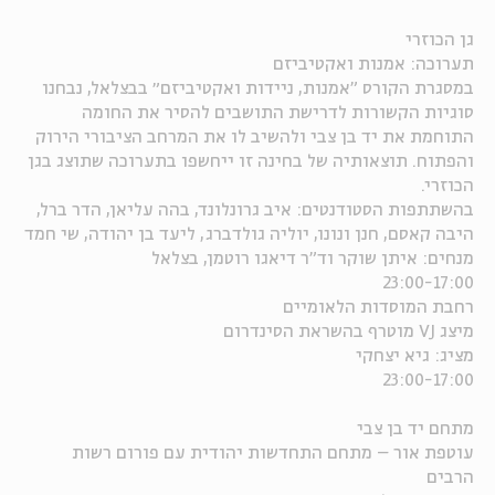
גן הכוזרי
תערוכה: אמנות ואקטיביזם
במסגרת הקורס "אמנות, ניידות ואקטיביזם״ בבצלאל, נבחנו
סוגיות הקשורות לדרישת התושבים להסיר את החומה
התוחמת את יד בן צבי ולהשיב לו את המרחב הציבורי הירוק
והפתוח. תוצאותיה של בחינה זו ייחשפו בתערוכה שתוצג בגן
הכוזרי.
בהשתתפות הסטודנטים: איב גרונלונד, בהה עליאן, הדר ברל,
היבה קאסם, חנן ונונו, יוליה גולדברג, ליעד בן יהודה, שי חמד
מנחים: איתן שוקר וד"ר דיאגו רוטמן, בצלאל
23:00-17:00
רחבת המוסדות הלאומיים
מיצג VJ מוטרף בהשראת הסינדרום
מציג: גיא יצחקי
23:00-17:00
מתחם יד בן צבי
עוטפת אור – מתחם התחדשות יהודית עם פורום רשות
הרבים