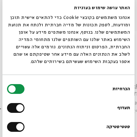
האתר עושה שימוש בעוגיות
Other episodes in the series
אנחנו משתמשים בקובצי Cookie כדי להתאים אישית תוכן
ומודעות, לספק תכונות של מדיה חברתית ולנתח את תנועת
המשתמשים שלנו. בנוסף, אנחנו משתפים מידע על אופן
סגור
השימוש באתר שלנו עם השותפים שלנו מתחומי המדיה
החברתית, הפרסום וניתוח הנתונים. גורמים אלה עשויים
לשלב את הנתונים האלה עם מידע אחר שסיפקתם או שהם
אספו בעקבות השימוש שעשיתם בשירותים שלהם.
בחירת
Parashat Beha’alotcha – The
Paras
הכרחיות
הסכמה
Beginning of the End
Impor
Always be in the know about
Rabbi Shai Finkelstein
Rabbi S
BEIT AVI CHAI’s programs!
תעדוף
Series:
Parashat Hashavua in English
Series:
Par
Video
English Programs
June 10, 2025
Video
Sign up for our newsletter!
סטטיסטיקה