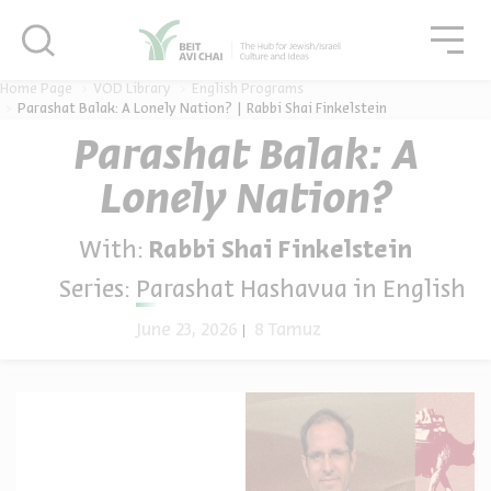
סגור
גור
סגור
Home Page
VOD Library
English Programs
Parashat Balak: A Lonely Nation? | Rabbi Shai Finkelstein
Parashat Balak: A
Lonely Nation?
With:
Rabbi Shai Finkelstein
Series:
Parashat Hashavua in English
June 23, 2026
8 Tamuz