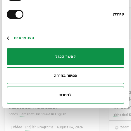
שיווק
*Email Address
Also at Beit Avi Chai
Register
הצג פרטים
לאשר הכול
אפשר בחירה
Parashat Re’eh: Treasured
Hurba
לדחות
Nation
Destru
Rabbi Shai Finkelstein
Dr. Asa
Series:
Parashat Hashavua in English
Series:
Yehezkel K
Video
English Programs
August 04, 2026
zoom