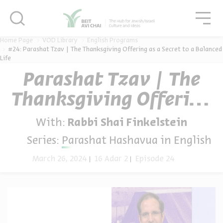
סגור
גור
סגור
Home Page
VOD Library
English Programs
#24: Parashat Tzav | The Thanksgiving Offering as a Secret to a Balanced
Life
Parashat Tzav | The
Thanksgiving Offering
as a Secret to a
With:
Rabbi Shai Finkelstein
Balanced Life
Series:
Parashat Hashavua in English
March 26, 2024
16 Adar 2
Episode 24