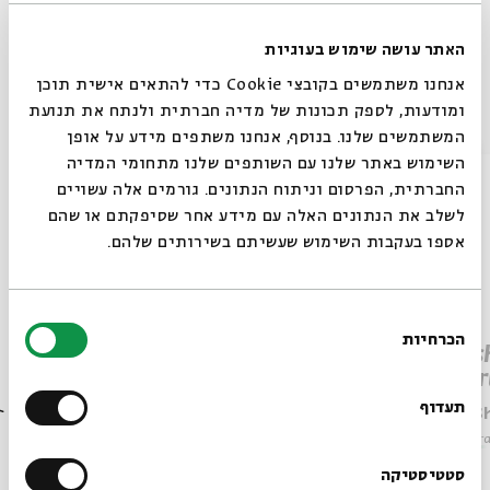
האתר עושה שימוש בעוגיות
אנחנו משתמשים בקובצי Cookie כדי להתאים אישית תוכן
Other episodes in the series
ומודעות, לספק תכונות של מדיה חברתית ולנתח את תנועת
המשתמשים שלנו. בנוסף, אנחנו משתפים מידע על אופן
סגור
השימוש באתר שלנו עם השותפים שלנו מתחומי המדיה
החברתית, הפרסום וניתוח הנתונים. גורמים אלה עשויים
לשלב את הנתונים האלה עם מידע אחר שסיפקתם או שהם
אספו בעקבות השימוש שעשיתם בשירותים שלהם.
בחירת
הכרחיות
הסכמה
Parashat Beha’alotcha – The
Paras
Always be in the know about
Beginning of the End
Impor
BEIT AVI CHAI’s programs!
תעדוף
Rabbi Shai Finkelstein
Rabbi S
Series:
Parashat Hashavua in English
Series:
Par
Sign up for our newsletter!
סטטיסטיקה
Video
English Programs
June 10, 2025
Video