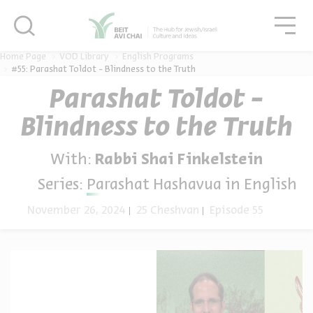
סגור
גור
סגור
Home Page
VOD Library
English Programs
#55: Parashat Toldot - Blindness to the Truth
Parashat Toldot -
Blindness to the Truth
With:
Rabbi Shai Finkelstein
Series:
Parashat Hashavua in English
November 26, 2024
25 Cheshvan
Episode 55