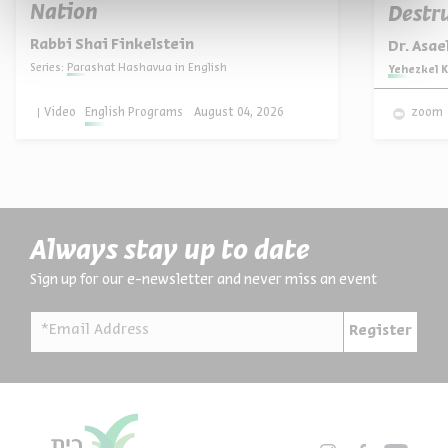
Nation
Destru
Rabbi Shai Finkelstein
Dr. Asa
Series:
Parashat Hashavua in English
Series:
Yehezkel K
Video
English Programs
August 04, 2026
zoom
Always stay up to date
Sign up for our e-newsletter and never miss an event
*Email Address
Register