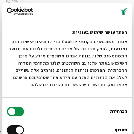
Share
tags:
פרשת תולדות
Shai Finkelstein
Parashat Hashavua in English
Parashat Hashavua
Torah study session
האתר עושה שימוש בעוגיות
Weekly Parashat HaShavua
on the Parasha
אנחנו משתמשים בקובצי Cookie כדי להתאים אישית תוכן
ומודעות, לספק תכונות של מדיה חברתית ולנתח את תנועת
המשתמשים שלנו. בנוסף, אנחנו משתפים מידע על אופן
סגור
השימוש באתר שלנו עם השותפים שלנו מתחומי המדיה
Other episodes in the series
החברתית, הפרסום וניתוח הנתונים. גורמים אלה עשויים
לשלב את הנתונים האלה עם מידע אחר שסיפקתם או שהם
אספו בעקבות השימוש שעשיתם בשירותים שלהם.
בחירת
הכרחיות
הסכמה
Always be in the know about
BEIT AVI CHAI’s programs!
תעדוף