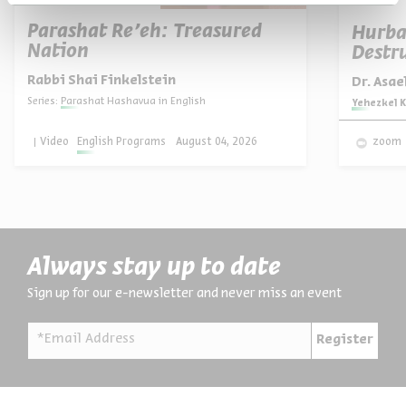
Parashat Re’eh: Treasured
Hurba
Nation
Destru
Rabbi Shai Finkelstein
Dr. Asa
Series:
Parashat Hashavua in English
Series:
Yehezkel K
Video
English Programs
August 04, 2026
zoom
Always stay up to date
Sign up for our e-newsletter and never miss an event
*Email Address
Register