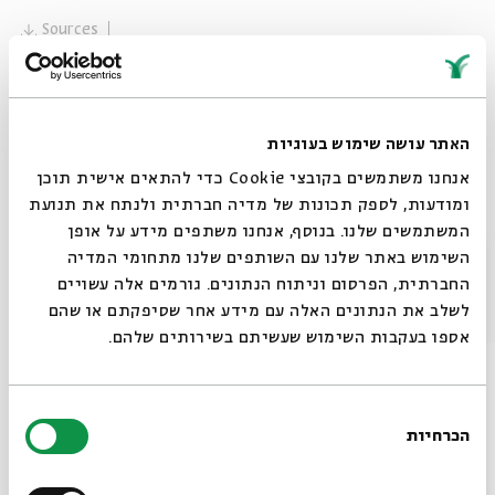
Sources
Share
tags:
Shai Finkelstein
Parashat Hashavua in English
האתר עושה שימוש בעוגיות
Parashat Hashavua
Torah study session
אנחנו משתמשים בקובצי Cookie כדי להתאים אישית תוכן
Weekly Parashat HaShavua
on the Parasha
ומודעות, לספק תכונות של מדיה חברתית ולנתח את תנועת
המשתמשים שלנו. בנוסף, אנחנו משתפים מידע על אופן
סגור
השימוש באתר שלנו עם השותפים שלנו מתחומי המדיה
החברתית, הפרסום וניתוח הנתונים. גורמים אלה עשויים
Other episodes in the series
לשלב את הנתונים האלה עם מידע אחר שסיפקתם או שהם
אספו בעקבות השימוש שעשיתם בשירותים שלהם.
בחירת
הכרחיות
הסכמה
Always be in the know about