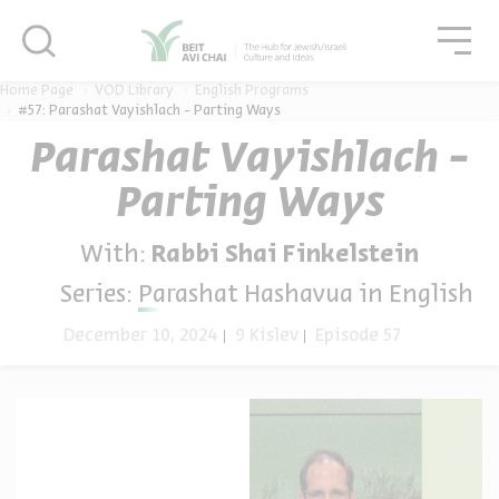
סגור
גור
סגור
Home Page
VOD Library
English Programs
#57: Parashat Vayishlach - Parting Ways
Parashat Vayishlach -
Parting Ways
With:
Rabbi Shai Finkelstein
Series:
Parashat Hashavua in English
December 10, 2024
9 Kislev
Episode 57