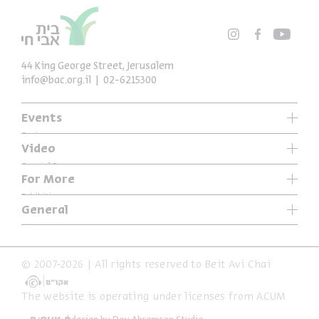
44 King George Street, Jerusalem
info@bac.org.il
02-6215300
Events
Series
Video
Past Programs
Special Programs
For More
Music
Exhibitions
General
Articles
Who We Are
Specials
Accessibility Declaration
© 2007-2026 | All rights reserved to Beit Avi Chai
Terms of Usage & Privacy
The website is operating under licenses from ACUM