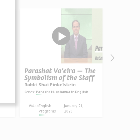
Parashat Va’eira – The
Parashat
Symbolism of the Staff
Hardenin
Heart
Rabbi Shai Finkelstein
Rabbi Shai F
h
Series:
Parashat Hashavua in English
Series:
Parashat
Video
English
January 21,
Video
English
Programs
2025
Progra