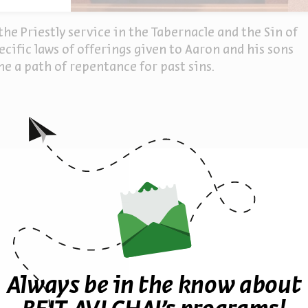
he Priestly service in the Tabernacle and the Sin of
ecific laws of offerings given to Aaron and his sons
ne a path of repentance for past sins.
ther episodes in the seri
Always be in the know about