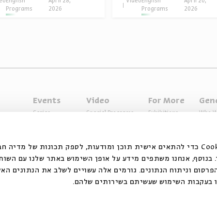
eo
English
April 28,
Video
English
April 20,
Programs
2026
Programs
2026
Events
Video
For More
Gen
Series
Special Programs
Exhibitions
Who W
Past Programs
Music
Articles
Access
Specials
Terms 
אנחנ Cookie כדי להתאים אישית תוכן ומודעות, לספק תכונות של מדיה חברתית ולנתח
בנוסף, אנחנו משתפים מידע על אופן השימוש באתר שלנו עם השות
רסום וניתוח הנתונים. גורמים אלה עשויים לשלב את הנתונים האל
ו בעקבות השימוש שעשיתם בשירותים שלהם