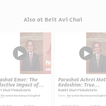
Also at Beit Avi Chai
ashat Emor: The
Parashot Achrei Mot
lective Impact of
Kedoshim: True
ech | Rabbi Shai
Holiness | Rabbi Sha
i Shai Finkelstein
Rabbi Shai Finkelstein
kelstein
Finkelstein
Parashat Hashavua in English
Series:
Parashat Hashavua in Englis