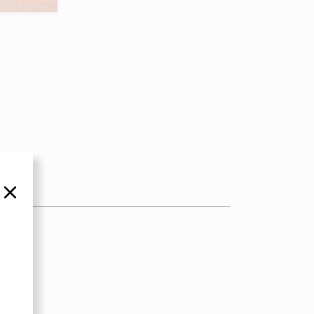
סגור
es