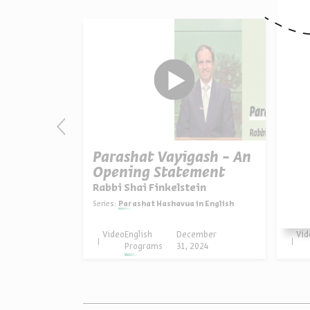
tz -
Parashat Vayigash - An
Par
Worlds
Opening Statement
Lea
ein
Rabbi Shai Finkelstein
Rabb
in English
Series:
Parashat Hashavua in English
Series:
ember
Video
English
December
Vid
2024
Programs
31, 2024