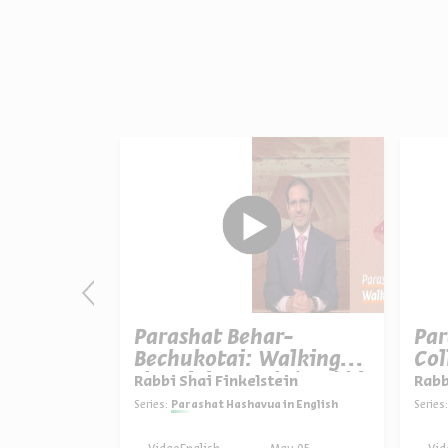
dbar:
Parashat Behar-
Par
he
Bechukotai: Walking
Col
 Shai
the Divine Path | Rabbi
Spe
ein
Rabbi Shai Finkelstein
Rabb
Shai Finkelstein
Fin
in English
Series:
Parashat Hashavua in English
Series: