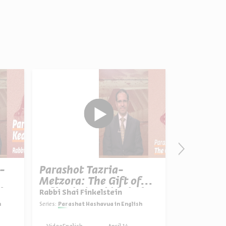
-
Parashot Tazria-
Parashat
Metzora: The Gift of
Treasure
i
Solitude | Rabbi Shai
Rabbi Shai Finkelstein
Rabbi Shai F
Finkelstein
h
Series:
Parashat Hashavua in English
Series:
Parashat