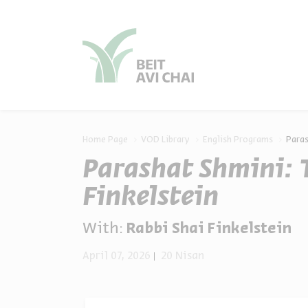
סגור
סגור
Home Page
VOD Library
English Programs
Paras
Parashat Shmini: 
Finkelstein
With:
Rabbi Shai Finkelstein
April 07, 2026
20 Nisan