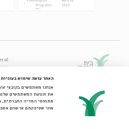
Video
English
April 14,
Video
English
Programs
2026
Progra
eral
e Are
ibility Declaration
האתר עושה שימוש בעוגיות
of Usage & Privacy
44 King George Street, Jerusalem
02-6215300
את תנועת המשתמשים שלנו. 
info@bac.org.il
מתחומי המדיה החברתית, הפ
אחר שסיפקתם או שהם אספ.