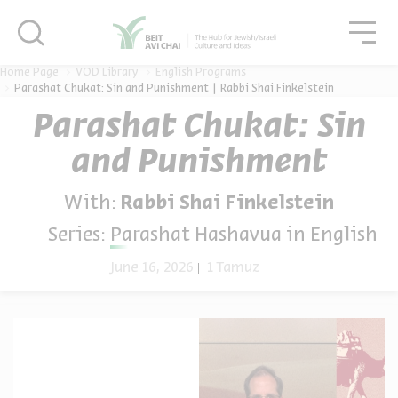
סגור
גור
סגור
Home Page
VOD Library
English Programs
Parashat Chukat: Sin and Punishment | Rabbi Shai Finkelstein
Parashat Chukat: Sin
and Punishment
With:
Rabbi Shai Finkelstein
Series:
Parashat Hashavua in English
June 16, 2026
1 Tamuz