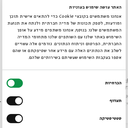
האתר עושה שימוש בעוגיות
Other episodes in the series
אנחנו משתמשים בקובצי Cookie כדי להתאים אישית תוכן
ומודעות, לספק תכונות של מדיה חברתית ולנתח את תנועת
המשתמשים שלנו. בנוסף, אנחנו משתפים מידע על אופן
סגור
השימוש באתר שלנו עם השותפים שלנו מתחומי המדיה
החברתית, הפרסום וניתוח הנתונים. גורמים אלה עשויים
לשלב את הנתונים האלה עם מידע אחר שסיפקתם או שהם
אספו בעקבות השימוש שעשיתם בשירותים שלהם.
בחירת
Parashat Beha’alotcha – The
Paras
הכרחיות
הסכמה
Beginning of the End
Impor
Always be in the know about
Rabbi Shai Finkelstein
Rabbi S
BEIT AVI CHAI’s programs!
תעדוף
Series:
Parashat Hashavua in English
Series:
Par
Video
English Programs
June 10, 2025
Video
Sign up for our newsletter!
סטטיסטיקה