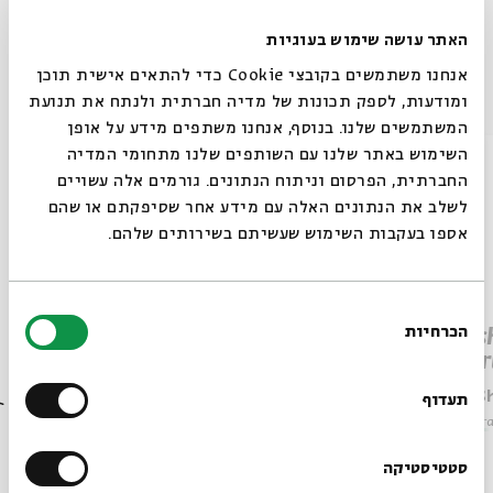
האתר עושה שימוש בעוגיות
אנחנו משתמשים בקובצי Cookie כדי להתאים אישית תוכן
Other episodes in the series
ומודעות, לספק תכונות של מדיה חברתית ולנתח את תנועת
המשתמשים שלנו. בנוסף, אנחנו משתפים מידע על אופן
סגור
השימוש באתר שלנו עם השותפים שלנו מתחומי המדיה
החברתית, הפרסום וניתוח הנתונים. גורמים אלה עשויים
לשלב את הנתונים האלה עם מידע אחר שסיפקתם או שהם
אספו בעקבות השימוש שעשיתם בשירותים שלהם.
בחירת
הכרחיות
Parashat Beha’alotcha – The
Paras
הסכמה
Always be in the know about
Beginning of the End
Impor
BEIT AVI CHAI’s programs!
Rabbi Shai Finkelstein
Rabbi S
תעדוף
Series:
Parashat Hashavua in English
Series:
Par
Sign up for our newsletter!
סטטיסטיקה
Video
English Programs
June 10, 2025
Video