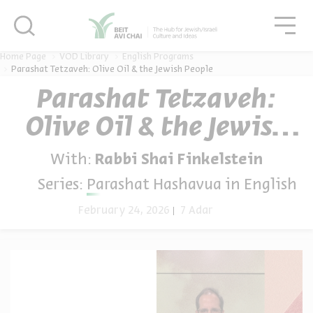
סגור
גור
סגור
Home Page
VOD Library
English Programs
Parashat Tetzaveh: Olive Oil & the Jewish People
Parashat Tetzaveh:
Olive Oil & the Jewish
People
With:
Rabbi Shai Finkelstein
Series:
Parashat Hashavua in English
February 24, 2026
7 Adar