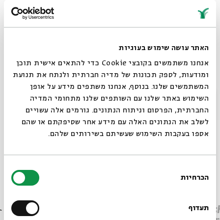
tags:
Shai Finkelstein
Parashat Hashavua in English
Parashat Hashavua
Torah study session
האתר עושה שימוש בעוגיות
Weekly Parashat HaShavua
on the Parasha
אנחנו משתמשים בקובצי Cookie כדי להתאים אישית תוכן
ומודעות, לספק תכונות של מדיה חברתית ולנתח את תנועת
המשתמשים שלנו. בנוסף, אנחנו משתפים מידע על אופן
Other episodes in the series
סגור
השימוש באתר שלנו עם השותפים שלנו מתחומי המדיה
החברתית, הפרסום וניתוח הנתונים. גורמים אלה עשויים
לשלב את הנתונים האלה עם מידע אחר שסיפקתם או שהם
אספו בעקבות השימוש שעשיתם בשירותים שלהם.
בחירת
הכרחיות
הסכמה
Always be in the know about
BEIT AVI CHAI’s programs!
Parashat Beha’alotcha – The
תעדוף
Paras