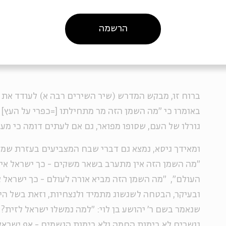
מתמדת, מוציאה את הטוב והמעולה שבעם בכלל ובכל אד
עולם – שאולי יסודה גם באירועי המאות הראשונות, חורב
הרשמה
של מרד בר כוכבא – הרואה את הסבל והיגון כאירועים 
האדם ולחפש את המועיל שבייסורים
"
ברוח זו, מבקש המדרש (שיר השירים רבה א) לעודד את 
באומרו כי "מה השמן הזה מר מתחילתו [=כפרי על העץ] ו
גורלו של העם, שסופו מפואר, גם אם לעתים דומה כי מע
ומאידך גיסא, נמצא גם דברי שבח המצביעים בעזרת שמן 
"מה השמן הזה אין מתערב בשאר משקים - כך ישראל אי
העולם", "מה השמן הזה מביא אורה לעולם - כך ישראל א
ובעיקר, הבטחה לשגשוג מתמיד ולנצחיות, וזאת בשל היות
שנאמר בשם ר' יהושע בן לוי: "למה נמשלו ישראל לזית? ל
נושרים לא בימות החמה ולא בימות הגשמים - אף ישראל 