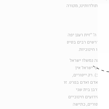
נו ובתולדותינו, מקורה
 קרא ה' "זית רענן יפה
שמש במדרשים רבים בסיס
ות או חינוכיות.
ה: "למה נמשלו ישראל
שה - אף ישראל אין
ג ע"ב). רק ייסורים,
בכל אדם ואדם בפרט. זו
ת, חורבן בית שני
ון כאירועים חינוכיים
רק ייסורים, כתישה