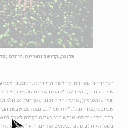
מלוכה, קדושה ונצחיות. זיתים (פלאש
הבחירה ב"שמן זית זך" לשם הדלקת הנר במשכן מצביע
שמן הזיתים, בהשוואה לשמנים אחרים שהפיקו מצמחים א
שמן שומשומין), מבעלי חיים (כגון שמן דגים או חֵלב ה
שבטבע (כגון הנפט). "זית שמן" גם נמנה עם שבעת המ
בהם, וידוע כי הוא שימש כבר בעולם הקדום לא רק למאכ
בשמן הזית (בתוספת בשמים אחרים, הוא "שמן המשחה")