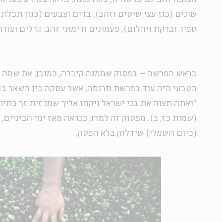
שונים (כגן עצי שיטים וזהב), בדים וצבעים (כגון תכלת ו
ספיר וברקת ויהלום), פעמונים ורימוני זהב, גדלים וצורו
בראש הפרשה – בפסוק שממנה קיבלה, כמובן, את שמה – 
הטבעי היה עוד בפרשת תרומה, אשר עסקה בין השאר בב
"ואתה תצוה את בני ישראל ויקחו אליך שמן זית זך כתי
(שמות כז, כ). מפסוק זה למדו, כנראה מאז ימי הביניים,
(כיום חשמלי) שידלוק בלא הפסק.