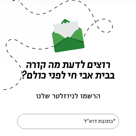
ומלכים לתפקידם, ותיבת "משיח", שהיא כה נפוצה בלשונ
במנהג זה.
והנה, הנביא ירמיהו קובע באחת מנבואותיו כי לעם ישראל
פרי תאר" (יא, טז), וקשר זה שבין העם לזית ולפריו מ
מרתק ליצירת השוואות שמטרתן להעלות תובנות היסטורי
רוצים לדעת מה קורה
בבית אבי חי לפני כולם?
כך, למשל, דברי ר' יוחנן במחצית המאה השלישית לספיר
לזית? לומר לך: מה זית אינו מוציא שמנו אלא על ידי כתי
חוזרים למוטב אלא על ידי ייסורים" (תלמוד בבלי מנחות נ
הרשמו לניוזלטר שלנו
כתישה מתמדת, מוציאה את הטוב והמעולה שבעם בכלל ו
תפיסת עולם – שאולי יסודה גם באירועי המאות הראשונו
*כתובת דוא"ל
וכשלונו הצורב של מרד בר כוכבא – הרואה את הסבל והיג
הבאים לשפר את האדם ולחפש את המועיל שבייסורים.
"