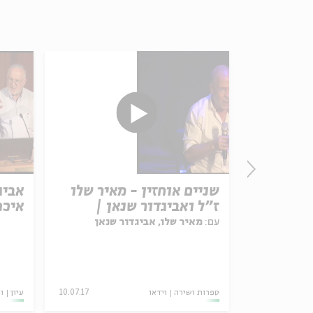
והים:
שניים אוחזין - מאיר שלו
אביג
ירת משה
ז"ל ואביגדור שנאן |
איכה
תקציר האירוע
עם:
מאיר שלו, אביגדור שנאן
ספרות ושירה
וידאו
10.07.17
עיון
ו
6-10.9