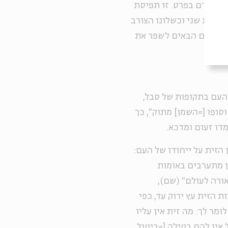
ם ואדם בפרט. זו תפיסת
ן בית שני וכשלונו הצורב
חינוכיים הבאים לשפר את
העם בתקופות של סבל,
סופו [=השמן] מתוק", כך
מדו זעום ומדכא.
הזית על ייחודו של העם:
ן מתערבים באומות
ורה לעולם" (שם),
 הזית עץ ירוק עד, כפי
ומר לך: מה זית אין עליו
אין להם בטילה [=ביטול