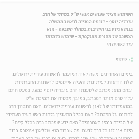
השימוש הציני שעושים אנשי ש"ס במותו של הרב
עובדיה יוסף - דוגמת הפנייה לראש הממשלה
בנושא גיוס בני הישיבות במהלך השבעה - הוא
המשכה של מסורת מפוקפקת - שימוש בדמותו
עוד כשהיה חי
שיתוף
בימים האחרונים, משה לאון, המועמד לראשות עיריית ירושלים,
שלח הודעות לעיתונות והעלה אייטמים לרשתות החברתיות
ובהם מוצג מכתב שלטענתו הרב עובדיה יוסף כמעט כמעט חתם
עליו טרם מותו. המכתב, כמובן, מבטיח את תמיכת ש"ס
במועמדותו של לאון לראשות עיריית ירושלים. האם התכוון הרב
לחתום על המכתב? האם בכלל התעניין בזהות ראש העיר העתידי
של הבירה בימיו האחרונים? האם ידע שמכתב כזה בכלל קיים?
היום אין לנו כל דרך לדעת. מה שברור הוא שללאון אינטרס ברור
בסיפור ושהמהלך שלו ציני לגמרי: העלאת זכרו של הרב האהוד