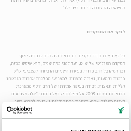
(בנו של הרב עובדיה יוסף) אמר לו: "אנחנו מרגישים שזו היתה
המשאלה החשובה ביותר בשבילו".
לבקר את המבקרים
כל זאת אינו בגדר תקדים. גם בחייו היה הרב עובדיה יוסף
המקדם הפוליטי של ש"ס, ועד לפני כמה שנים, הוא שימש ככזה,
וכן המקובל הרב כדורי. בעזרת השניים הובטחו למצביעי ש"ס
ברכות וקמעות, גאולה ומצוות. למצביעי מפלגות אחרות הובטחו
קללות ונאצות. זכורה בעיקר אמירתו של הרב יוסף ממערכת
הבחירות בשנת 2009 על מפלגת ישראל ביתנו: "אלה מצביעים
לאיזה מפלגה שהיא תומכת בהתבוללות ושרוצה להביא בשר
חזיר", ובין היתר איים כי "כל מי שתומך בהם ומצביע עבורם גדול
עוונו מנשוא ולא יכופר לו".
האתר עושה שימוש בעוגיות