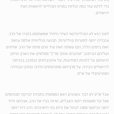
כדי ללקט עוד כמה קולות במרוץ הפוליטי לראשות העיר
ירושלים.
לאון הוא לא הפוליטיקאי הציני היחיד שמשתמש בזכרו של הרב
עובדיה יוסף למטרות פוליטיות. תנועה פוליטית שלמה עושה
זאת בימים הללו, וגם עשתה זאת עוד טרם מותו של הרב. שלטים
ועליהם הכיתוב "אוהבים אותך מר"ן" ממלאים את הארץ, וניתן
לראותם על לוחות המודעות, על אוטובוסים וכמובן, בכניסה
לירושלים הבירה; על מרביתם מתנוססים הלוגו ופתק הבחירה
המוניציפלי של ש"ס.
אבל ש"ס לא לבד. כשהגיע ראש הממשלה נתניהו לביקור תנחומים
אצל בני משפחת יוסף האבלים, טרחו בניו של הרב, אברהם ודוד
יוסף וביקשו ממנו לבטל את גיוס בני הישיבות. הרב דוד יוסף