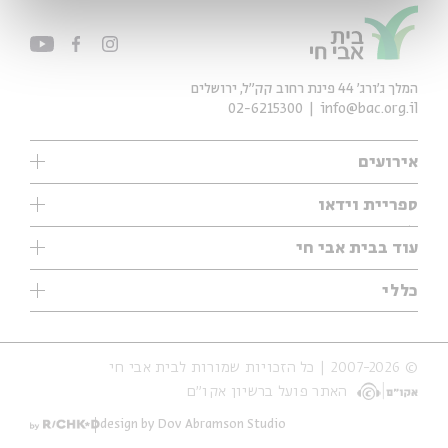
המלך ג'ורג' 44 פינת רחוב קק״ל, ירושלים
02-6215300
info@bac.org.il
אירועים
עיון
ספריית וידאו
אנגלית
ילדים
שיעורי בוקר
עוד בבית אבי חי
מוזיקה
מיוחדים
תערוכות
עיון
כללי
נוער
מיוחדים
מיוחדים
צרו קשר
ספרות ושירה
פודקאסטים מומלצים
ספרות ושירה
אודות
סדרות
כתבות
© 2007-2026 | כל הזכויות שמורות לבית אבי חי
הצהרת נגישות
אירועי עבר
קצה הקרחון
האתר פועל ברשיון אקו״ם
תנאי שימוש והצהרת פרטיות
אירועים בירושלים
על הדרך
חנות
ילדים
design by Dov Abramson Studio
מפלגת המחשבות
מוזיקה