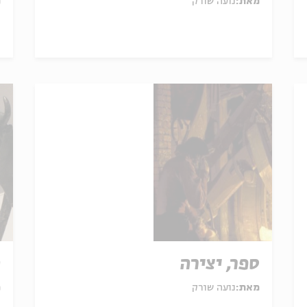
מאת:
נועה שורק
מ
ספר, יצירה
ה
מאת:
נועה שורק
מ