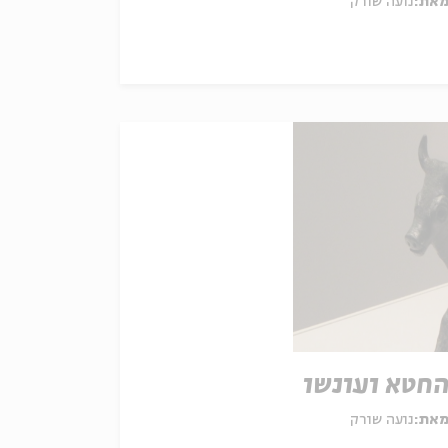
את:
נועה שורק
חטא ועונשו
את:
נועה שורק