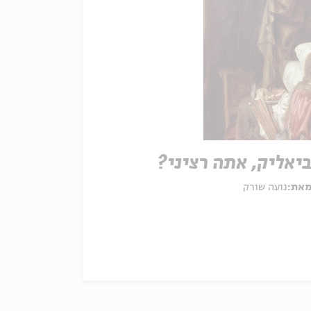
יאליק, אתה רציני?
את:
נועה שורק