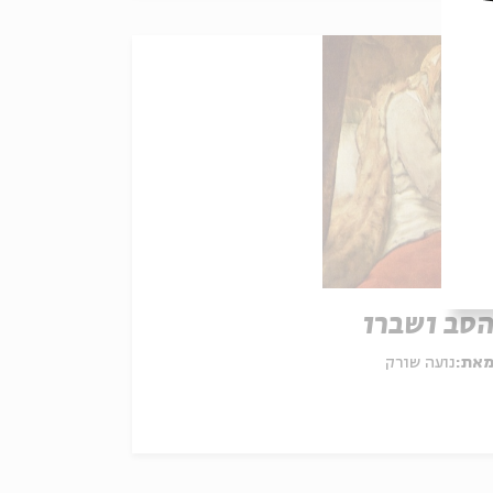
סב ושברו
את:
נועה שורק