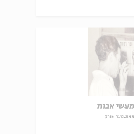
עשי אבות
את:
נועה שורק