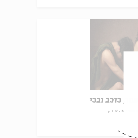
פר, כוכב ובכי
את:
נועה שורק