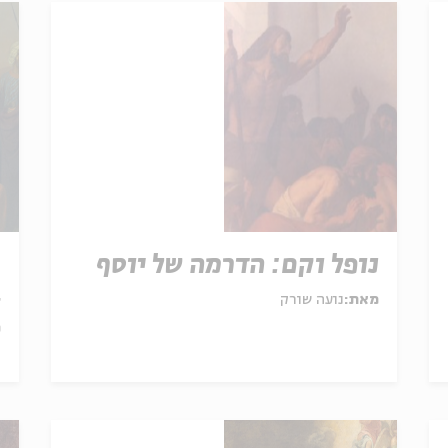
נופל וקם: הדרמה של יוסף
ח
ב
מאת:
נועה שורק
מ