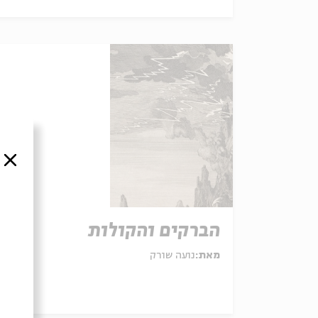
סגור
הברקים והקולות
מאת:
נועה שורק