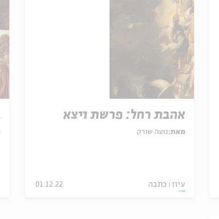
אהבת רחל: פרשת ויצא
ב
מאת:
נועה שורק
מ
עיון
כתבה
01.12.22