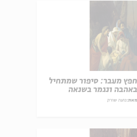
פץ מעבר: סיפור שמתחיל
אהבה ונגמר בשנאה
את:
נועה שורק