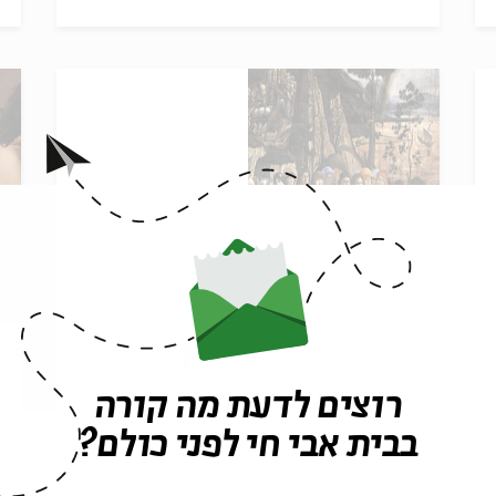
איך חוצים את הים?
ע
רוצים לדעת מה קורה
מאת:
נועה שורק
מ
בבית אבי חי לפני כולם?