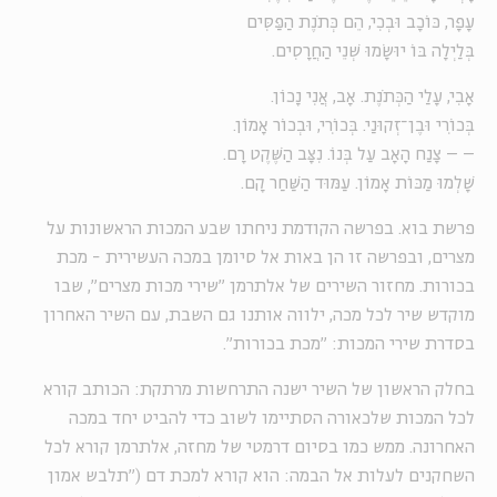
עָפָר, כּוֹכָב וּבְכִי, הֵם כְּתֹנֶת הַפַּסִּים
בְּלַיְלָה בּוֹ יוּשָׂמוּ שְׁנֵי הַחֲרָסִים.
אָבִי, עָלַי הַכְּתֹנֶת. אָב, אֲנִי נָכוֹן.
בְּכוֹרִי וּבֶן־זְקוּנַי. בְּכוֹרִי, וּבְכוֹר אָמוֹן.
– – צָנַח הָאָב עַל בְּנוֹ. נִצָּב הַשֶּׁקֶט רָם.
שָׁלְמוּ מַכּוֹת אָמוֹן. עַמּוּד הַשַּׁחַר קָם.
פרשת בוא. בפרשה הקודמת ניחתו שבע המכות הראשונות על
מצרים, ובפרשה זו הן באות אל סיומן במכה העשירית - מכת
בכורות. מחזור השירים של אלתרמן "שירי מכות מצרים", שבו
מוקדש שיר לכל מכה, ילווה אותנו גם השבת, עם השיר האחרון
בסדרת שירי המכות: "מכת בכורות".
בחלק הראשון של השיר ישנה התרחשות מרתקת: הכותב קורא
לכל המכות שלכאורה הסתיימו לשוב כדי להביט יחד במכה
האחרונה. ממש כמו בסיום דרמטי של מחזה, אלתרמן קורא לכל
השחקנים לעלות אל הבמה: הוא קורא למכת דם ("תלבש אמון