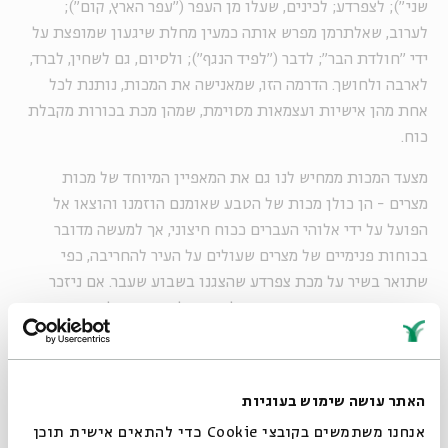
שני"); לצפרדע; לכינים, שעלו מן העפר ("עפר הארץ, קום");
לערוב, שאלתרמן מפרש אותה כמעין מחלת שיגעון שמופצת על
ידי "חולדת הבר"; לדבר ("לפיד הנגף"); ולסיום, גם לשחין, לברד,
לארבה ולחושך. הדרמה הזו, שמאנישה את המכות, נותנת לכל
אחת מהן אישיות ועצמאות מסוימת, שמהן מכת בכורות מקבלת
כוח.
מצעד המכות ממחיש לנו גם את המאפיין המיוחד של מכות
מצרים - הן כולן מכות של הטבע שאומנם הוזמנו והוצאו אל
הפועל על ידי אלוהי העברים ככוח חיצוני, אך למעשה מדובר
בכוחות פנימיים של מצרים שעולים על העיר להחריבה, כפי
שתואר בשיר על מכת צפרדע שהצגנו בשבוע שעבר. אם ניזכר
בספר בראשית, הרי שבני ישראל הגיעו למצרים בשל הרעב הכבד
בכנען. כנען היא ארץ שמתאימה לנוודים, שהחקלאות בה תלויה
בגשם, ואילו מצרים, שיושבת על היאור, היא מדינת השפע.
במצרים יש תבואה, יש ביטחון כלכלי וטבע שעובד לטובת
האתר עושה שימוש בעוגיות
התושבים. לכן, מכות מצרים כואבות במיוחד - היאור נפגם ונהפך
אנחנו משתמשים בקובצי Cookie כדי להתאים אישית תוכן
לדם, יוצאות ממנו צפרדעים, העפר שהוציא יבול נהיה לכינים, מזג