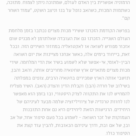
הרמוניה אפשרית בין האדם לעולם, שמתוכה ניתן לצמוח. מתוכה,
כשתמות המכות, כשהאב נופל על בנו וניצב השקט, "עמוד השחר
קם".
בפרשה הקודמת הזכרנו ששירי מכות מצרים נכתבו בזמן מלחמת
העולם השנייה. הזכרנו גם את העובדה שאלתרמן לא מכניס שום
אזכור מפורש לשואה או לאקטואליה במחזור השירים הזה. ובכל
זאת, בייחוד בימים אלה, כאשר אנחנו מציינות את יום השואה
הבין-לאומי, אי-אפשר שלא לשמוע בשיר את הדי המלחמה. שירי
מכות מצרים מתארים ארץ שחטאיה מחריבים אותה, והאב והבן,
תושבי אותה הארץ שמכירים בחטאיה הרבים, צופים במפלתה
בשילוב של חרדה (הבן) וקבלת הדין והצדק (האב). השיר מצליח
להמחיש לנו את התקווה לצדק היסטורי, ובו בזמן הוא מאפשר
לנו לחוות טרגדיה של ציוויליזציה שלמה מבעד לעיניהם של
היחידים. הרגישות הזאת ליחידים היא גם אחת התובנות
העמוקות של זכר השואה - לשמוע בכל פעם סיפור אחד, של אב
ובן, של אם ובת, ודרך עיניהם הכאובות, להבין עוד קצת את
הסיפור כולו.