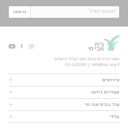
*כתובת דוא"ל
הרשמה
המלך ג'ורג' 44 פינת רחוב קק״ל, ירושלים
02-6215300
info@bac.org.il
אירועים
עיון
ספריית וידאו
אנגלית
ילדים
שיעורי בוקר
עוד בבית אבי חי
מוזיקה
מיוחדים
תערוכות
עיון
כללי
נוער
מיוחדים
מיוחדים
צרו קשר
ספרות ושירה
פודקאסטים מומלצים