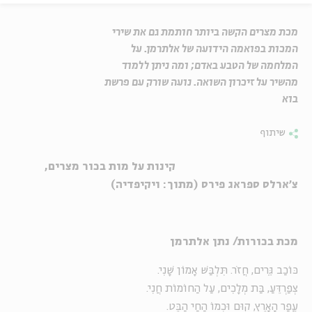
מכת מצרים הקשה ביותר חותמת גם את שירי
המכות בפואמה הידועה של אלתרמן. על
המלחמה של הטבע באדם; ומה ניתן ללמוד
מהשיר על זיכרון השואה. נועה שורק עם פרשת
בוא
שיתוף
קינות על מות בכור מצרים,
צ'ארלס ספראג פירס (מתוך: ויקיפדיה)
מכת בכורות/ נתן אלתרמן
כּוֹכַב גֵּרִים, חֲזֹר. תִּלְבַּשׁ אָמוֹן שָׁנִי.
צְפַרְדֵּעַ, בַּת מְלָכִים, עַל הַחוֹמוֹת חֲנִי.
עֲפַר הָאָרֶץ, קוּם וּכְמוֹ הַחַי הַבֵּט.