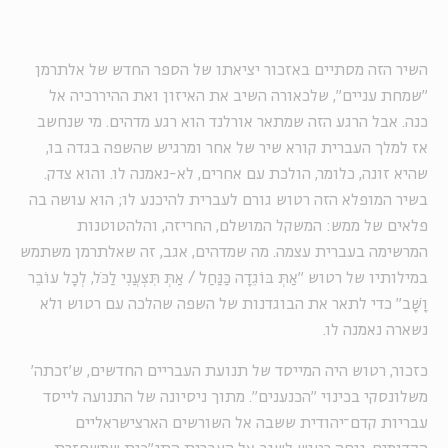
השיר הזה מסתיים באזכור יציאתו של הספר החדש של אלתרמן
"שמחת עניים", שלכאורה השיב את האיזון ואת ההיררכיה אל
כנה. אבל הרגע הזה שמתאר אורלנד הוא רגע מדהים. מי שנחשב
אז למלך העברית קורא שיר של אחר ומרגיש שהשפה בגדה בו,
שהיא זונה, כלומר, הולכת עם אחרים, לא-נאמנה לו. והוא צדק.
בשיר המופלא הזה רטוש גורם לעברית להיכנע לו; הוא עושה בה
פלאים של ממש: המשקל המושלם, החריזה, והלהטוטנות
המרשימה בעברית עצמה. מה שמדהים, אגב, זה שאלתרמן משתמש
במילותיו של רטוש "אַתְּ בּוֹגֵדָה כַּנַּחַל / אַתְּ תִּצְעֲנִי לַכֹּל, לְכָל עוֹבֵר
וָשָׁב" כדי לתאר את הבוגדנות של השפה שהלכה עם רטוש ולא
נשארה נאמנה לו.
כזכור, רטוש היה המייסד של תנועת העבריים החדשים, ש'זכתה'
משלונסקי בכינוי "הכנענים". מתוך ניסיונה של התנועה לייסד
עבריות קדם־יהודית ששבה אל השורשים הארצישראליים