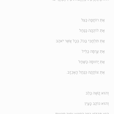
אַתְּ רוֹחֲפָה כַּצֵּל
אַתְּ לוֹקְקָה כַּנַּחַל
אַתְּ תִּלְחֲכִי בַּכֹּל, בְּכָל אֲשֶׁר יֹאהַב
אַתְּ עֲרֻמָּה כַּלֵּיל
אַתְּ יַחוּמָה כַּשַּׁחַל
אַתְּ צוֹחֲקָה כְּנַחַל הָאַכְזָב.
וְהוּא קָשֶׁה כַּלֵּב
וְהוּא נוֹקֵב כָּעַיִן