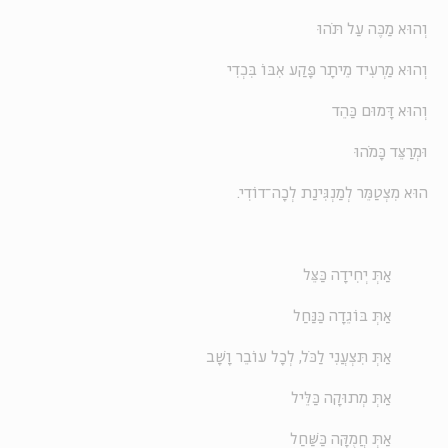
וְהוּא מַכֶּה עַל תֹּהוּ
וְהוּא מַרְעִיד מֵיתָר פָּקַע אִבּוֹ בִּכְדִי
וְהוּא דָּמוּם כַּהֵד
וּמְרַצֵּד כָּמֹהוּ
הוּא מִצְטַמֵּר לְמַנְגִּינַת לְכָה־דוֹדִי.
אַתְּ יְחִידָה כַּצֵּל
אַתְּ בּוֹגֵדָה כַּנַּחַל
אַתְּ תִּצְעֲנִי לַכֹּל, לְכָל עוֹבֵר וָשָׁב
אַתְּ מְתוּקָה כַּלֵּיל
אַתְּ חֲמֻקָּה כַּשַּׁחַל