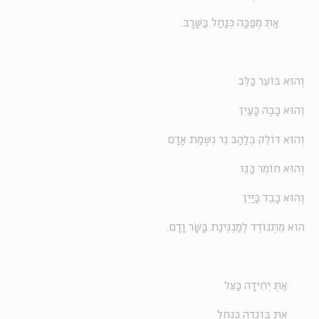
אַתְּ מְפַכָּה כְּנַחַל בַּשָּׁרָב.
וְהוּא בּוֹעֵר כַּלֵּב
וְהוּא כָּבֶה כָּעַיִן
וְהוּא דּוֹלֵק בְּלַהַב נֵר נִשְׁמַת אָדָם
וְהוּא חוֹמֵר כַּגֵּו
וְהוּא כָּבֵד כַּיַּיִן
הוּא מִתְנוֹדֵד לְמַנְגִּינַת בָּשָׂר וָדָם.
אַתְּ יְחִידָה כַּצֵּל
אַתְּ בּוֹגֵדָה כַּנַּחַל