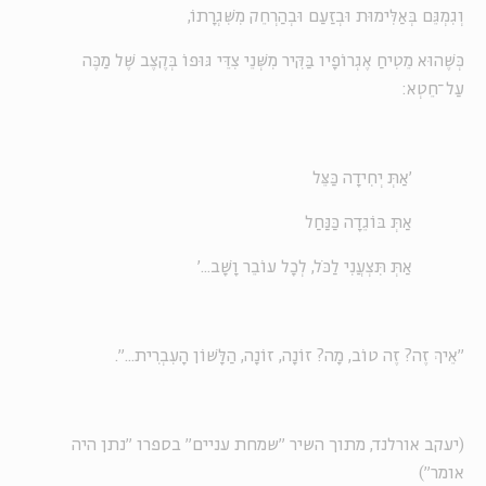
וְגִמְגֵּם בְּאַלִּימוּת וּבְזַעַם וּבְהַרְחֵק מִשִּׁגְרָתוֹ,
כְּשֶׁהוּא מֵטִיחַ אֶגְרוֹפָיו בַּקִּיר מִשְּׁנֵי צִדֵּי גּוּפוֹ בְּקֶצֶב שֶׁל מַכֶּה
עַל־חֵטְא:
'אַתְּ יְחִידָה כַּצֵּל
אַתְּ בּוֹגֵדָה כַּנַּחַל
אַתְּ תִּצְעֲנִי לַכֹּל, לְכָל עוֹבֵר וָשָׁב...'
"אֵיךְ זֶה? זֶה טוֹב, מָה? זוֹנָה, זוֹנָה, הַלָּשׁוֹן הָעִבְרִית...".
(יעקב אורלנד, מתוך השיר "שמחת עניים" בספרו "נתן היה
אומר")