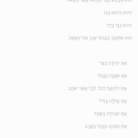
הוּא מְבַקֵּשׁ כַּפֵּר הַחֵטְא אֲשֶׁר חָטָאת
וְהוּא רַחוּם כַּגֵּו
וְהוּא נִגָּר כַּיַּיִן
הוּא מִתְנַגֵּן בְּבַהַט־אֶבֶן אֶת־נִשְׁמָת.
אַתְּ יְחִידָה כַּצֵּל
אַתְּ מְפַכָּה כַּנַּחַל
אַתְּ לוֹהֲטָה לַכֹּל, לְכָל אֲשֶׁר יֹאהַב
אַתְּ אֲלֵלָה כַּלֵּיל
אַתְּ שַׁכּוּלָה כַּשַּׁחַל
אַתְּ נְמוֹגָה כְּנַחַל בַּשָּׁרָב.