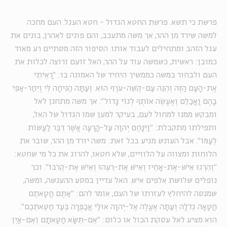
פרשת כי תשא. פרשת החטא הגדול - חטא העגל. העם מחכה
למשה שירד מן ההר, אך משה מתעכב, והם פונים לאהרן, בונים את
עגל הזהב ומתחילים לעבוד אותו. הסיפור הזה מסתיים רע מאוד
כמובן: ראשית, כשמשה עוד על ההר, האל זועם ורוצה לכלות את
העם ולבחור במשה כממשיך היחיד של האמונה בו: "רָאִיתִי
אֶת-הָעָם הַזֶּה וְהִנֵּה עַם-קְשֵׁה-עֹרֶף הוּא. וְעַתָּה הַנִּיחָה לִּי וְיִחַר-אַפִּי
בָהֶם וַאֲכַלֵּם וְאֶעֱשֶׂה אוֹתְךָ לְגוֹי גָּדוֹל". אך משה מתחנן לאל
ומבקש ממנו למחול לעם, בעיקר למען שמו הגדול של האל,
ותפילתו מתקבלת: "וַיִּנָּחֶם יְהוָה עַל-הָרָעָה אֲשֶׁר דִּבֶּר לַעֲשׂוֹת
לְעַמּוֹ". אבל העונש מגיע בכל זאת: משה יורד מן ההר, שובר את
הלוחות ומצווה על הלוויים, שלא חטאו, להרוג את כל מי שחטא:
"וְהִרְגוּ אִישׁ-אֶת-אָחִיו וְאִישׁ אֶת-רֵעֵהוּ וְאִישׁ אֶת-קְרֹבוֹ". וכך
נופלים שלושת אלפים איש. האל עדיין במסע ההענשה, ומשה,
שמנסה להיחלץ לעזרתו של העם, אומר להם: "אַתֶּם חֲטָאתֶם
חֲטָאָה גְדֹלָה וְעַתָּה אֶעֱלֶה אֶל-יְהוָה אוּלַי אֲכַפְּרָה בְּעַד חַטַּאתְכֶם".
הוא מציע לאל עסקת הכול או כלום: "אִם-תִּשָּׂא חַטָּאתָם וְאִם-אַיִן