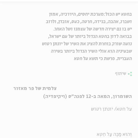
בחטא יש הכול:מערכת יחסים, היררכיה, אמון
ושברו, אהבה, בגידה, חרטה, כעס, אובדן, ולרוב
יש בו גם יצירה חדשה של עצמנו ושל האחר.
בבואה לדון בחטא הגדול ביותר של עם ישראל,
נועה שורק בוחרת להציג את השיר של יונתן רטוש
שבעיניה הוא אולי השיר הגדול ביותר בשירה
העברית. פרשת כי תשא על חטא
שיתוף
צלמית של פר מאזור
השומרון, המאה ב-12 לפנה"ס (ויקיפדיה)
על חטא/ יונתן רטוש
וְהוּא מַכֶּה עַל חֵטְא