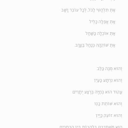
אַתְּ תִּלְהֲטִי לַכֹּל, לְכָל עוֹבֵר וָשָׁב
אַתְּ אֲפֵלָה כַּלֵּיל
אַתְּ אוֹכֵלָה כַּשַּׁחַל
אַתְּ שׁוֹקֵקָה כְּנַחַל בַּצָּרָב.
וְהוּא מֻכֶּה כַּלֵּב
וְהוּא נִרְתָּע כָּעַיִן
עָקוּד הוּא כְּחַיָּה בְּרֶצַע יְתָרִים
וְהוּא שׁוֹתֵת כַּגֵּו
וְהוּא זוֹעֵק כַּיַּיִן
הוּא מַשְׁתַּרְבֵּט בְּלַהֲבוֹת בֵּין הַבְּתָרִים.