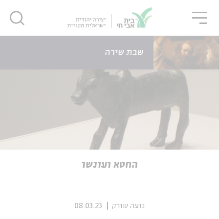
גור
סגור
סגור
דף הבית
כתבות
החטא ועונשו
שבת שירה
ה
אנגלית
נוער
ה
אנגלית
מיוחדי
החטא ועונשו
נועה שורק
08.03.23