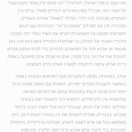
(או העם, כנסת ישראל) לאלוהיו? לא-סתם זרק אותי חטא העגל
אל השיר הזה, שכולל כמה אזכורים יהודיים מאוד: ברית בין
הבתרים, מנגינת לכה דודי, המילה "נשמת" שחוזר פעמיים
ומזכירה לנו את תפילת "נשמת כל חי". ההיכרות עם רטוש
ותפיסתו מקשה על האפשרות לפרש את השיר כשיר דתי במובן
היהודי השגור של המילה, כך שנותרת התהייה האם הוא חרג כאן
מעצמו או שהוא חזר אל המושגים הדתיים כדי לנכס אותם מחדש
לטובת שיר אירוטי. בכל מקרה, שום פרשנות אינה מספקת באמת,
כיוון שהיא עושה רדוקציה למשהו שאינו ניתן לצמצום.
שירה, במהותה, מנסה להתעלות מעל השימוש הפשוט בשפה
כאמצעי להעברת מסרים ישירים; לעשות עם השפה משהו גדול
יותר. היא מנסה לגעת בתנועות עומק של הקיום האנושי,
שלכאורה אין להן מילים, ולמצוא דרך לעשות זאת בעזרת
המילים. השיר של רטוש, שבעיניי הוא אולי השיר הטוב ביותר
שנכתב בעברית, מצליח לעשות את זה בצורה יוצאת דופן. הוא
משתמש בכל מה שיש לשפה להציע, מבחינה מוזיקלית, חזותית
ותוכנית, כדי ליצור שלם שהוא גדול מסך חלקיו; מונומנט