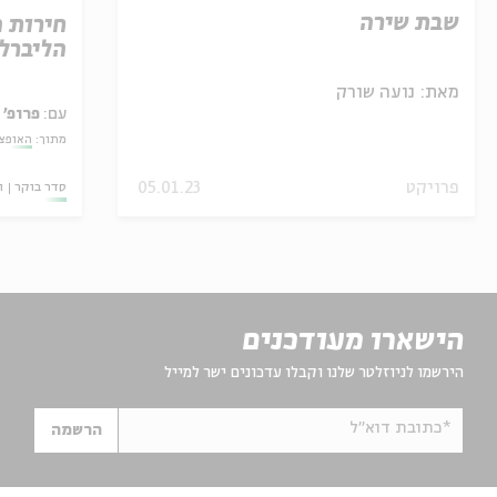
שבת שירה
חירות 
הליברל
מאת:
נועה שורק
עם:
פרופ' 
מתוך:
האופצי
פרויקט
05.01.23
סדר בוקר
ו
הישארו מעודכנים
הירשמו לניוזלטר שלנו וקבלו עדכונים ישר למייל
*כתובת דוא"ל
הרשמה