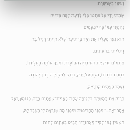
וְעִשֵּׁן בְּשַׁרְשֶׁרֶת.
שַׂמְתִּי יָדִי עַל כְּתֵפוֹ בְּלִי לָדַעַת לָמָּה בְּדִיּוּק,
נָהַגְתִּי עִמּוֹ כָּךְ לִפְעָמִים.
הוּא נִעֵר מֵעָלָיו אֶת הַיָּד בִּרְתִיעָה שֶׁלֹּא הָיִיתִי רָגִיל בָּהּ
וְתָלִיתִי בּוֹ עֵינַיִם.
פִּתְאוֹם זָרַק אֶת הַסִּיגַרְיָה הַבּוֹעֶרֶת וּמָעַךְ אוֹתָהּ בְּסֻלְיָתוֹ,
כִּחְכַּח בִּגְרוֹנוֹ, הִשְׁתַּעֵל, יָרַק, נִכְנַס לַמִּסְעָדָה בְּבֶן־יְהוּדָה
וְאָמַר פַּעֲמַיִם קוֹנְיַאק,
הֵרִיק אֶת הַמַּשְׁקֶה בִּלְגִימָה אַחַת בַּעֲוִית־שְׂפָתַיִם מָרָה, כְּגוֹמֵעַ רַעַל,
אָמַר "אַה..." מִפְּנֵי הַחֲרִיפוּת וּמִפְּנֵי מַה שֶׁנִּרְאָה לִי מֵעֵבֶר לָהּ,
הִשְׁעִין גַּבּוֹ לַקִּיר מֵאֲחוֹרָיו, הִבִּיט בְּעֵינַיִם לַחוֹת