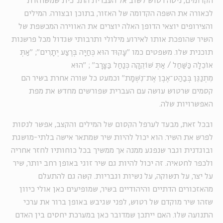
הקדומים, ניסה רטוש לשוב אל העברית התנ"כית שמשחזרת
לכאורה את השפה הקדומה של האזור, בתוכן ובצורה. המילים
והצירופים יוצאי הדופן האלה יוצרים את האווירה המכשפת של
השיר שהופכת אותו לאירוע מילולי ותרבותי שגדול מכל פרשנות
תוכנית שלו. משפטים כמו "עָקוּד הוּא כְּחַיָּה בְּרֶצַע יְתָרִים"; "אַתְּ
אוֹכֵלָה כַּשַּׁחַל / אַתְּ שׁוֹקֵקָה כְּנַחַל בַּצָּרָב" ; "הוּא
מִתְנַגֵּן בְּבַהַט־אֶבֶן אֶת־נִשְׁמָת" וכמעט כל שורה אחרת בשיר הם
קסמים שרטוש עושה עם העברית שפורשים מחדש את מפת
האפשרויות שלה.
ובכל זאת, מבעד לערפל הקסום של המילים והקצב, אפשר לנסות
לפרש את השיר. הוא יכול להיות שיר שמתאר אישה בלתי-מושגת
ובוגדנית וגבר שנפגע ממנה אך ממשיך בכל כוחותיו לחזר אחריה
ולכפר לחטאיה. זה יכול להיות גם שיר זוגי באופן רחב יותר, שיר
על יצר, על תשוקה, על נשיות וגבריות. קשה גם להתעלם
מהאזכורים הדתיים והיהודיים בשיר, שמופיעים כאן אולי כיוון
שזהו שיר מוקדם של רטוש, לפני שגיבש באופן ברור את ערכי
התנועה שלו. האם ייתכן שמדובר כאן במערכת יחסים בין האדם