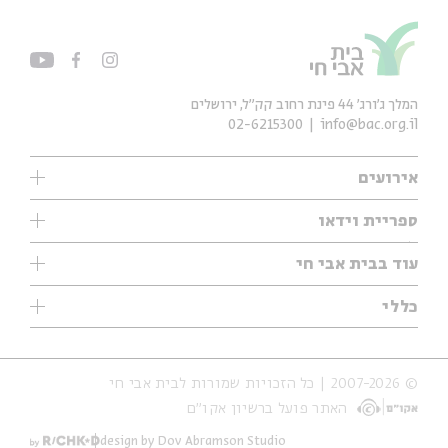
המלך ג'ורג' 44 פינת רחוב קק״ל, ירושלים
02-6215300
info@bac.org.il
אירועים
עיון
ספריית וידאו
אנגלית
ילדים
שיעורי בוקר
עוד בבית אבי חי
מוזיקה
מיוחדים
תערוכות
עיון
כללי
נוער
מיוחדים
מיוחדים
צרו קשר
ספרות ושירה
פודקאסטים מומלצים
ספרות ושירה
אודות
סדרות
כתבות
© 2007-2026 | כל הזכויות שמורות לבית אבי חי
הצהרת נגישות
אירועי עבר
קצה הקרחון
האתר פועל ברשיון אקו״ם
תנאי שימוש והצהרת פרטיות
אירועים בירושלים
על הדרך
חנות
ילדים
design by Dov Abramson Studio
מפלגת המחשבות