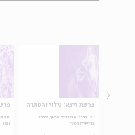
 נהר
פרשת ויצא: גילוי והסתרה
פרשת
עם:
פרופ' אביגדור שנאן, מיכל
עם:
פר
ברושי־נחמני
נבון