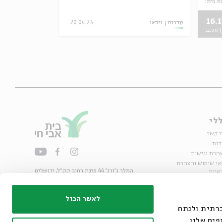
ת בית אבי חי
16.1
סדרות
וידאו
20.04.23
סדרות
וידאו
11:00
לי
ו קשר
דות
הרת נגישות
אי שימוש והצהרת
המלך ג'ורג' 44 פינת רחוב קק״ל, ירושלים
טיות
02-6215300
ות
info@bac.org.il
לאשר הכול
דיה חברתית ולנתח
פים שלנו