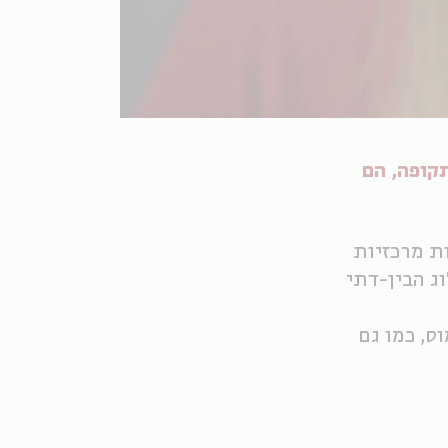
תה תקופה, הם
ות מרכזיות
ג הבין-דתי
וס, כמו גם