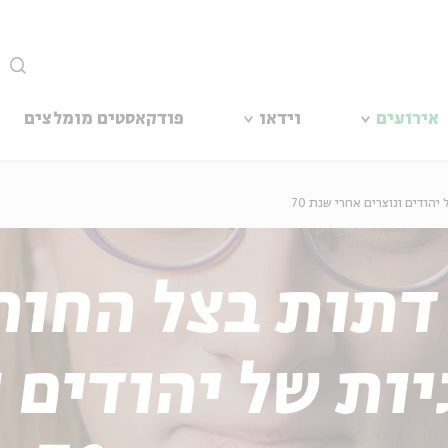
סגור
אירועים
וידאו
פודקאסטים מומלצים
הודים ונוצרים אחרי שנת 70
דתות בצל החורב
יות של יהודים ו