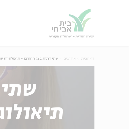
גור
סגור
דף הבית
אירועים
שתי דתות בצל החורבן - תיאולוגיות של י
שתי 
תיאולוג