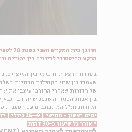
חורבן ב
הרקע ההיסטורי לדיונים בין יהודים ונ
בסדרת הרצאות זו, בימי בין המיצרים, נ
שעמדו בין שתי הקהילות הדתיות בשלהי
של הדורות שאחרי החורבן עיצבו את שתי
בין אבות הכנסייה שנפגוש יהיו בר נבא, י
מקורות חז"ל המתכתבים עם הטענות שמו
ימים ראשון - חמישי | 9–16 ביולי | יז–כד בתמוז | 9:00
* אורך כל שיעור כ-30 דקות
להצטרפות לעמוד האירוע (EVENT) בפייסבוק>>