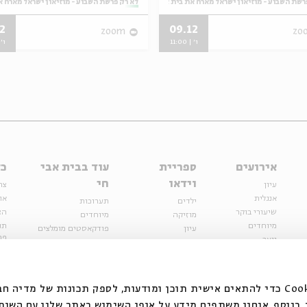
רשת השבוע - מוזיאון ישראל מארח את בית אבי חי
מתוך:
לא רק פרשת השבוע - מוזיאון ישראל מארח א
2
09.12
zoom
zo
ו' | 11:00
ו' | 
אירועים
ספריית
עוד בבית אבי
כל
וידאו
חי
עיון
צר
אנגלית
או
ילדים
תערוכות
שיעורי בוקר
הצ
מוזיקה
מיוחדים
מיוחדים
תנ
עיון
פודקאסטים מומלצים
פר
נוער
מיוחדים
כתבות
חנ
ספרות ושירה
ספרות ושירה
קצה הקרחון
סדרות
על הדרך
אירועי עבר
מפלגת המחשבות
אנחנו משתמשים בקובצי Cookie כדי להתאים אישית תוכן ומודעות, לספק תכונות של מ
אירועים
בנוסף, אנחנו משתפים מידע על אופן השימוש באתר שלנו עם השות
בירושלים