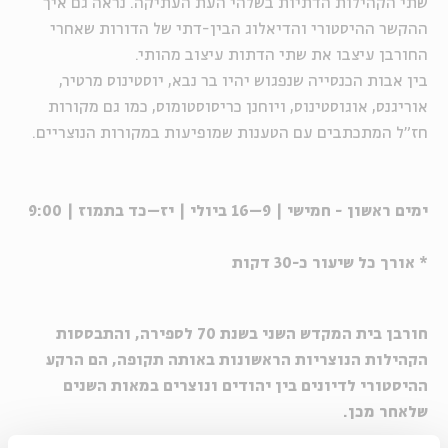
שתי הקהילות הדתיות בשלהי העת העתיקה. נראה גם איך
ההקשר ההיסטורי והדיאלוג הבין-דתי של הדורות שאחרי
החורבן עיצבו את שתי הדתות עיצוב מהותי.
בין אבות הכנסייה שנפגוש יהיו בר נבא, יוסטינוס מרטיר,
אוריגנס, אוגוסטינוס, ויוחנן כריסוסטומוס, כמו גם מקורות
חז"ל המתכתבים עם הטענות שמופיעות במקורות הנוצריים.
ימים ראשון - חמישי | 9–16 ביולי | יז–כד בתמוז | 9:00
* אורך כל שיעור כ-30 דקות
חורבן בית המקדש השני בשנת 70 לספירה, והתבססות
הקהילות הנוצריות הראשונות באותה תקופה, הם הרקע
ההיסטורי לדיונים בין יהודים ונוצרים במאות השנים
שלאחר מכן.