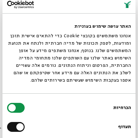
בסדרת הרצאות זו, בימי בין המיצרים, נראה יחד מה חשבו
כותבים נוצריים על סוגיות תיאולוגיות מרכזיות שעמדו בין
שתי הקהילות הדתיות בשלהי העת העתיקה. נראה גם איך
האתר עושה שימוש בעוגיות
ההקשר ההיסטורי והדיאלוג הבין-דתי של הדורות שאחרי
אנחנו משתמשים בקובצי Cookie כדי להתאים אישית תוכן
החורבן עיצבו את שתי הדתות עיצוב מהותי.
ומודעות, לספק תכונות של מדיה חברתית ולנתח את תנועת
בין אבות הכנסייה שנפגוש יהיו בר נבא, יוסטינוס מרטיר,
המשתמשים שלנו. בנוסף, אנחנו משתפים מידע על אופן
אוריגנס, אוגוסטינוס, ויוחנן כריסוסטומוס, כמו גם מקורות
סגור
השימוש באתר שלנו עם השותפים שלנו מתחומי המדיה
חז"ל המתכתבים עם הטענות שמופיעות במקורות הנוצריים.
החברתית, הפרסום וניתוח הנתונים. גורמים אלה עשויים
לשלב את הנתונים האלה עם מידע אחר שסיפקתם או שהם
אספו בעקבות השימוש שעשיתם בשירותים שלהם.
ימים ראשון - חמישי | 9–16 ביולי | יז–כד בתמוז | 9:00
* אורך כל שיעור כ-30 דקות
בחירת
הכרחיות
הסכמה
רוצים לדעת מה קורה
להצטרפות לעמוד האירוע (EVENT) בפייסבוק>>
למעבר לשידור חי דרך ZOOM >>
בבית אבי חי לפני כולם?
תעדוף