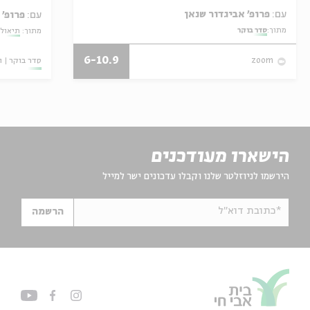
עם:
פרופ' אביגדור שנאן
עם:
פרופ'
מתוך:
סדר בוקר
מתוך:
תיאולו
6-10.9
סדר בוקר
ו
zoom
הישארו מעודכנים
הירשמו לניוזלטר שלנו וקבלו עדכונים ישר למייל
*כתובת דוא"ל
הרשמה