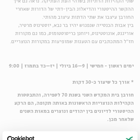
שתי הקהילות הדתיות בשלהי העת העתיקה. נראה גם איך
ההקשר ההיסטורי והדיאלוג הבין-דתי של הדורות שאחרי
החורבן עיצבו את שתי הדתות עיצוב מהותי.
בין אבות הכנסייה שנפגוש יהיו בר נבא, יוסטינוס מרטיר,
אוריגנס, אוגוסטינוס, ויוחנן כריסוסטומוס, כמו גם מקורות
חז"ל המתכתבים עם הטענות שמופיעות במקורות הנוצריים.
ימים ראשון - חמישי | 9–16 ביולי | יז–כד בתמוז | 9:00
* אורך כל שיעור כ-30 דקות
חורבן בית המקדש השני בשנת 70 לספירה, והתבססות
הקהילות הנוצריות הראשונות באותה תקופה, הם הרקע
ההיסטורי לדיונים בין יהודים ונוצרים במאות השנים
שלאחר מכן.
בסדרת הרצאות זו, בימי בין המיצרים, נראה יחד מה חשבו