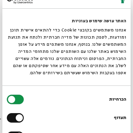
כותבים נוצריים על סוגיות תיאולוגיות מרכזיות שעמדו בין
שתי הקהילות הדתיות בשלהי העת העתיקה. נראה גם איך
ההקשר ההיסטורי והדיאלוג הבין-דתי של הדורות שאחרי
האתר עושה שימוש בעוגיות
החורבן עיצבו את שתי הדתות עיצוב מהותי.
אנחנו משתמשים בקובצי Cookie כדי להתאים אישית תוכן
בין אבות הכנסייה שנפגוש יהיו בר נבא, יוסטינוס מרטיר,
ומודעות, לספק תכונות של מדיה חברתית ולנתח את תנועת
אוריגנס, אוגוסטינוס, ויוחנן כריסוסטומוס, כמו גם מקורות
המשתמשים שלנו. בנוסף, אנחנו משתפים מידע על אופן
חז"ל המתכתבים עם הטענות שמופיעות במקורות הנוצריים.
סגור
השימוש באתר שלנו עם השותפים שלנו מתחומי המדיה
החברתית, הפרסום וניתוח הנתונים. גורמים אלה עשויים
לשלב את הנתונים האלה עם מידע אחר שסיפקתם או שהם
אספו בעקבות השימוש שעשיתם בשירותים שלהם.
ימים ראשון - חמישי | 9–16 ביולי | יז–כד בתמוז | 9:00
* אורך כל שיעור כ-30 דקות
בחירת
הכרחיות
הסכמה
להצטרפות לעמוד האירוע (EVENT) בפייסבוק>>
רוצים לדעת מה קורה
למעבר לשידור חי דרך ZOOM >>
בבית אבי חי לפני כולם?
תעדוף
שיתוף
הוספה ליומן
הרשמה לאירועים דומים