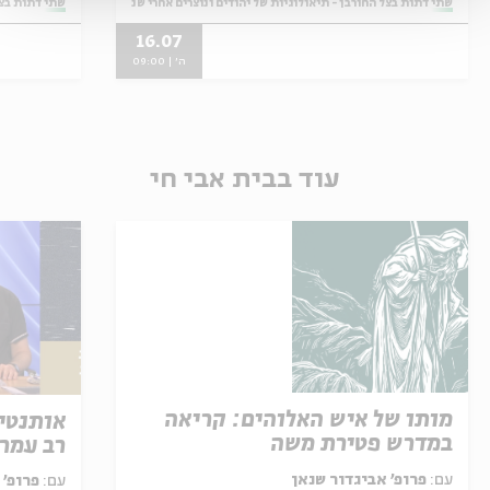
מתוך:
שתי דתות בצל החורבן - תיאולוגיות של יהודים ונוצרים אחרי שנת 70
מתוך:
שתי דתות בצל 
16.07
ה' | 09:00
עוד בבית אבי חי
מותו של איש האלוהים: קריאה
אותנטיו
במדרש פטירת משה
רב עמר
עם:
פרופ' אביגדור שנאן
עם:
פרופ'