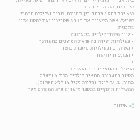
בית אבי חי מזמין ילדים והורים לאחר צהריים של פעילות
יצירתית, מהנה ומרתקת.
ה
אנגלית
מיוחדי
נצא יחד למסע מרתק בין תמונות, נופים וצלילים מרחבי
ישראל, אשר מייצגים את הטבע שסביבנו ואת יחסנו אליו.
בתכנית:
• סיור מיוחד לילדים בתערוכה
• פעילויות יצירה בהשראת המוצגים בתערוכה
• משחקים ופעילויות נוספות בחצר
• הפתעות ירוקות
•
הפעילות מתאימה לכל המשפחה
הסיור בתערוכה מתאים לילדים מגיל 5 ומעלה
מחיר: 20 ₪ לילד. (מלווה מגיל 14 ללא תשלום).
הפעילות תתקיים במספר מועדים ע"פ המפורט מטה.
שיתוף