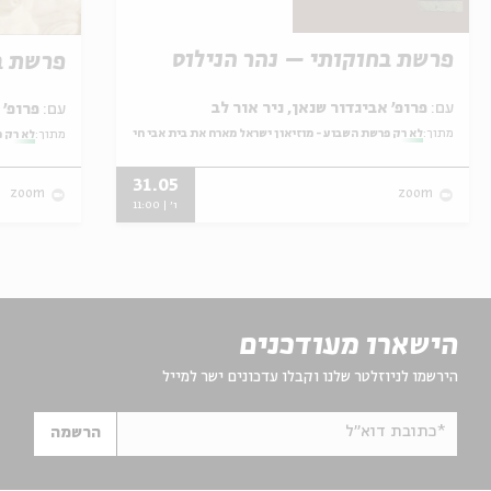
פרשת בחוקותי – נהר הנילוס
פרשת ב
עם:
פרופ' אביגדור שנאן, ניר אור לב
עם:
פרופ' אביגדור שנאן, שלומית שטיינברג
מתוך:
לא רק פרשת השבוע - מוזיאון ישראל מארח את בית אבי חי
מתוך:
לא רק פ
31.05
zoom
zoom
ו' | 11:00
הישארו מעודכנים
הירשמו לניוזלטר שלנו וקבלו עדכונים ישר למייל
*כתובת דוא"ל
הרשמה