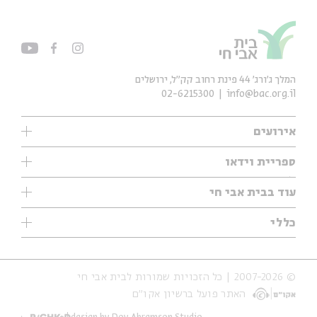
המלך ג'ורג' 44 פינת רחוב קק״ל, ירושלים
02-6215300
info@bac.org.il
אירועים
עיון
ספריית וידאו
אנגלית
ילדים
שיעורי בוקר
עוד בבית אבי חי
מוזיקה
מיוחדים
תערוכות
עיון
כללי
נוער
מיוחדים
מיוחדים
צרו קשר
ספרות ושירה
פודקאסטים מומלצים
ספרות ושירה
אודות
סדרות
כתבות
© 2007-2026 | כל הזכויות שמורות לבית אבי חי
הצהרת נגישות
אירועי עבר
קצה הקרחון
האתר פועל ברשיון אקו״ם
תנאי שימוש והצהרת פרטיות
אירועים בירושלים
על הדרך
חנות
ילדים