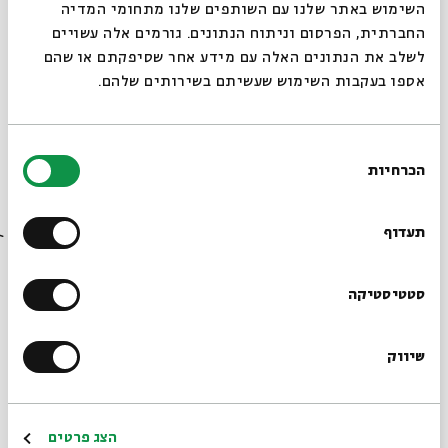
סגור
השימוש באתר שלנו עם השותפים שלנו מתחומי המדיה
החברתית, הפרסום וניתוח הנתונים. גורמים אלה עשויים
לשלב את הנתונים האלה עם מידע אחר שסיפקתם או שהם
אספו בעקבות השימוש שעשיתם בשירותים שלהם.
בחירת
הכרחיות
הסכמה
רוצים לדעת מה קורה
ירוק עד – לכל המשפחה
בבית אבי חי לפני כולם?
מתוך:
ירוק עד – לכל המשפחה
תעדוף
16.08
ג' | 17:00
הרשמו לניוזלטר שלנו
סטטיסטיקה
שיווק
*כתובת דוא"ל
הרשמה
הצג פרטים