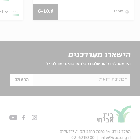
6-10.9
סדר בוקר
ו
zoom
הישארו מעודכנים
הירשמו לניוזלטר שלנו וקבלו עדכונים ישר למייל
*כתובת דוא"ל
הרשמה
המלך ג'ורג' 44 פינת רחוב קק״ל, ירושלים
02-6215300
info@bac.org.il