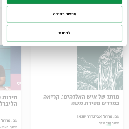
ד' | 17:00
אפשר בחירה
עוד בבית אבי חי
לדחות
מותו של איש האלוהים: קריאה
חירות 
במדרש פטירת משה
הליברל
עם:
פרופ' אביגדור שנאן
עם:
פרופ' 
מתוך:
סדר בוקר
מתוך:
האופצי