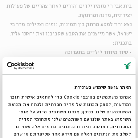
בית אבי חי מזמין ילדים והורים לאחר צהריים של פעילות
יצירתית, מהנה ומרתקת.
נצא יחד למסע מרתק בין תמונות, נופים וצלילים מרחבי
ישראל, אשר מייצגים את הטבע שסביבנו ואת יחסנו אליו.
בתכנית:
• סיור מיוחד לילדים בתערוכה
• פעילויות יצירה בהשראת המוצגים בתערוכה
• משחקים ופעילויות נוספות בחצר
• הפתעות ירוקות
האתר עושה שימוש בעוגיות
•
אנחנו משתמשים בקובצי Cookie כדי להתאים אישית תוכן
הפעילות מתאימה לכל המשפחה
ומודעות, לספק תכונות של מדיה חברתית ולנתח את תנועת
הסיור בתערוכה מתאים לילדים מגיל 5 ומעלה
המשתמשים שלנו. בנוסף, אנחנו משתפים מידע על אופן
מחיר: 20 ₪ לילד. (מלווה מגיל 14 ללא תשלום).
סגור
השימוש באתר שלנו עם השותפים שלנו מתחומי המדיה
הפעילות תתקיים במספר מועדים ע"פ המפורט מטה.
החברתית, הפרסום וניתוח הנתונים. גורמים אלה עשויים
לשלב את הנתונים האלה עם מידע אחר שסיפקתם או שהם